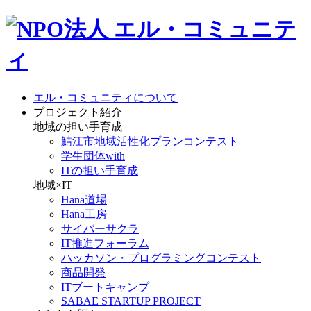
エル・コミュニティについて
プロジェクト紹介
地域の担い手育成
鯖江市地域活性化プランコンテスト
学生団体with
ITの担い手育成
地域×IT
Hana道場
Hana工房
サイバーサクラ
IT推進フォーラム
ハッカソン・プログラミングコンテスト
商品開発
ITブートキャンプ
SABAE STARTUP PROJECT