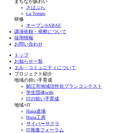
まちなか賑わい
さばぷら
La Tempo
研修
オープンSABAE
講演依頼・視察について
採用情報
お問い合わせ
トップ
お知らせ一覧
エル・コミュニティについて
プロジェクト紹介
地域の担い手育成
鯖江市地域活性化プランコンテスト
学生団体with
ITの担い手育成
地域×IT
Hana道場
Hana工房
サイバーサクラ
IT推進フォーラム