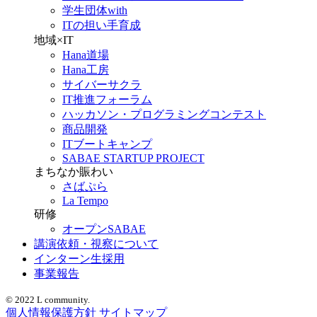
学生団体with
ITの担い手育成
地域×IT
Hana道場
Hana工房
サイバーサクラ
IT推進フォーラム
ハッカソン・プログラミングコンテスト
商品開発
ITブートキャンプ
SABAE STARTUP PROJECT
まちなか賑わい
さばぷら
La Tempo
研修
オープンSABAE
講演依頼・視察について
インターン生採用
事業報告
© 2022 L community.
個人情報保護方針
サイトマップ