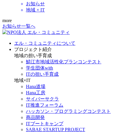
お知らせ
地域 × IT
more
お知らせ一覧へ
エル・コミュニティについて
プロジェクト紹介
地域の担い手育成
鯖江市地域活性化プランコンテスト
学生団体with
ITの担い手育成
地域×IT
Hana道場
Hana工房
サイバーサクラ
IT推進フォーラム
ハッカソン・プログラミングコンテスト
商品開発
ITブートキャンプ
SABAE STARTUP PROJECT