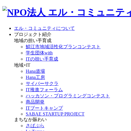
エル・コミュニティについて
プロジェクト紹介
地域の担い手育成
鯖江市地域活性化プランコンテスト
学生団体with
ITの担い手育成
地域×IT
Hana道場
Hana工房
サイバーサクラ
IT推進フォーラム
ハッカソン・プログラミングコンテスト
商品開発
ITブートキャンプ
SABAE STARTUP PROJECT
まちなか賑わい
さばぷら