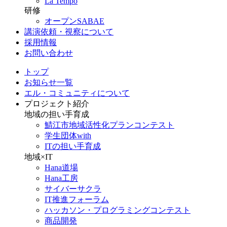
La Tempo
研修
オープンSABAE
講演依頼・視察について
採用情報
お問い合わせ
トップ
お知らせ一覧
エル・コミュニティについて
プロジェクト紹介
地域の担い手育成
鯖江市地域活性化プランコンテスト
学生団体with
ITの担い手育成
地域×IT
Hana道場
Hana工房
サイバーサクラ
IT推進フォーラム
ハッカソン・プログラミングコンテスト
商品開発