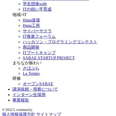
学生団体with
ITの担い手育成
地域×IT
Hana道場
Hana工房
サイバーサクラ
IT推進フォーラム
ハッカソン・プログラミングコンテスト
商品開発
ITブートキャンプ
SABAE STARTUP PROJECT
まちなか賑わい
さばぷら
La Tempo
研修
オープンSABAE
講演依頼・視察について
インターン生採用
事業報告
© 2022 L community.
個人情報保護方針
サイトマップ