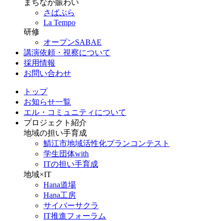
まちなか賑わい
さばぷら
La Tempo
研修
オープンSABAE
講演依頼・視察について
採用情報
お問い合わせ
トップ
お知らせ一覧
エル・コミュニティについて
プロジェクト紹介
地域の担い手育成
鯖江市地域活性化プランコンテスト
学生団体with
ITの担い手育成
地域×IT
Hana道場
Hana工房
サイバーサクラ
IT推進フォーラム