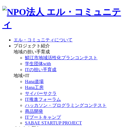
エル・コミュニティについて
プロジェクト紹介
地域の担い手育成
鯖江市地域活性化プランコンテスト
学生団体with
ITの担い手育成
地域×IT
Hana道場
Hana工房
サイバーサクラ
IT推進フォーラム
ハッカソン・プログラミングコンテスト
商品開発
ITブートキャンプ
SABAE STARTUP PROJECT