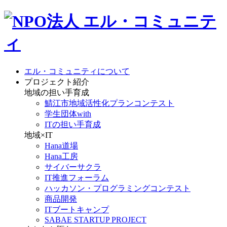
エル・コミュニティについて
プロジェクト紹介
地域の担い手育成
鯖江市地域活性化プランコンテスト
学生団体with
ITの担い手育成
地域×IT
Hana道場
Hana工房
サイバーサクラ
IT推進フォーラム
ハッカソン・プログラミングコンテスト
商品開発
ITブートキャンプ
SABAE STARTUP PROJECT