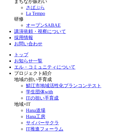
まちなか賑わい
さばぷら
La Tempo
研修
オープンSABAE
講演依頼・視察について
採用情報
お問い合わせ
トップ
お知らせ一覧
エル・コミュニティについて
プロジェクト紹介
地域の担い手育成
鯖江市地域活性化プランコンテスト
学生団体with
ITの担い手育成
地域×IT
Hana道場
Hana工房
サイバーサクラ
IT推進フォーラム