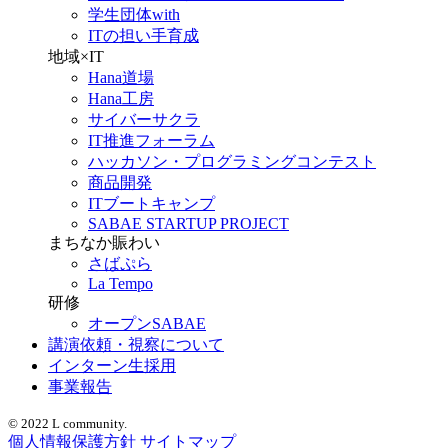
学生団体with
ITの担い手育成
地域×IT
Hana道場
Hana工房
サイバーサクラ
IT推進フォーラム
ハッカソン・プログラミングコンテスト
商品開発
ITブートキャンプ
SABAE STARTUP PROJECT
まちなか賑わい
さばぷら
La Tempo
研修
オープンSABAE
講演依頼・視察について
インターン生採用
事業報告
© 2022 L community.
個人情報保護方針
サイトマップ