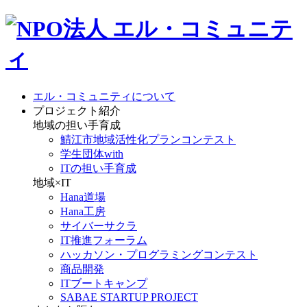
エル・コミュニティについて
プロジェクト紹介
地域の担い手育成
鯖江市地域活性化プランコンテスト
学生団体with
ITの担い手育成
地域×IT
Hana道場
Hana工房
サイバーサクラ
IT推進フォーラム
ハッカソン・プログラミングコンテスト
商品開発
ITブートキャンプ
SABAE STARTUP PROJECT