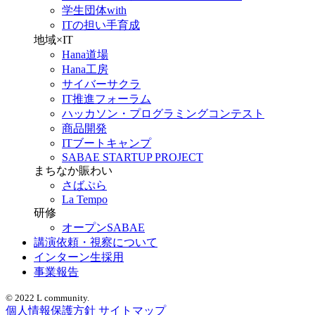
学生団体with
ITの担い手育成
地域×IT
Hana道場
Hana工房
サイバーサクラ
IT推進フォーラム
ハッカソン・プログラミングコンテスト
商品開発
ITブートキャンプ
SABAE STARTUP PROJECT
まちなか賑わい
さばぷら
La Tempo
研修
オープンSABAE
講演依頼・視察について
インターン生採用
事業報告
© 2022 L community.
個人情報保護方針
サイトマップ