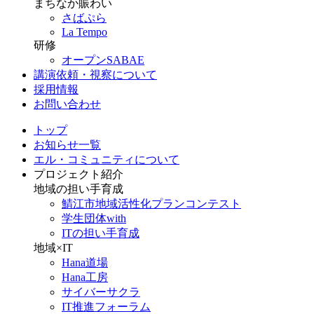
まちなか賑わい
さばぷら
La Tempo
研修
オープンSABAE
講演依頼・視察について
採用情報
お問い合わせ
トップ
お知らせ一覧
エル・コミュニティについて
プロジェクト紹介
地域の担い手育成
鯖江市地域活性化プランコンテスト
学生団体with
ITの担い手育成
地域×IT
Hana道場
Hana工房
サイバーサクラ
IT推進フォーラム