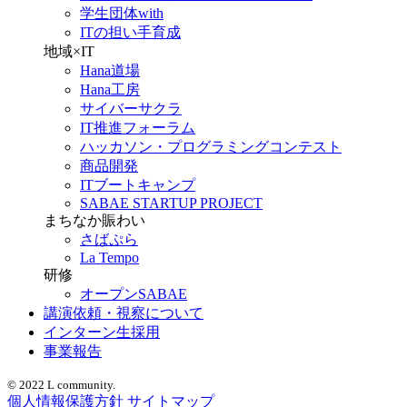
学生団体with
ITの担い手育成
地域×IT
Hana道場
Hana工房
サイバーサクラ
IT推進フォーラム
ハッカソン・プログラミングコンテスト
商品開発
ITブートキャンプ
SABAE STARTUP PROJECT
まちなか賑わい
さばぷら
La Tempo
研修
オープンSABAE
講演依頼・視察について
インターン生採用
事業報告
© 2022 L community.
個人情報保護方針
サイトマップ