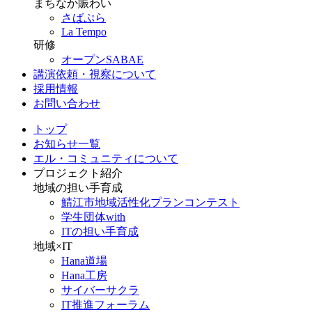
まちなか賑わい
さばぷら
La Tempo
研修
オープンSABAE
講演依頼・視察について
採用情報
お問い合わせ
トップ
お知らせ一覧
エル・コミュニティについて
プロジェクト紹介
地域の担い手育成
鯖江市地域活性化プランコンテスト
学生団体with
ITの担い手育成
地域×IT
Hana道場
Hana工房
サイバーサクラ
IT推進フォーラム