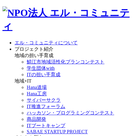
エル・コミュニティについて
プロジェクト紹介
地域の担い手育成
鯖江市地域活性化プランコンテスト
学生団体with
ITの担い手育成
地域×IT
Hana道場
Hana工房
サイバーサクラ
IT推進フォーラム
ハッカソン・プログラミングコンテスト
商品開発
ITブートキャンプ
SABAE STARTUP PROJECT