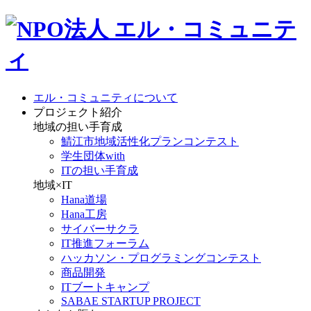
エル・コミュニティについて
プロジェクト紹介
地域の担い手育成
鯖江市地域活性化プランコンテスト
学生団体with
ITの担い手育成
地域×IT
Hana道場
Hana工房
サイバーサクラ
IT推進フォーラム
ハッカソン・プログラミングコンテスト
商品開発
ITブートキャンプ
SABAE STARTUP PROJECT