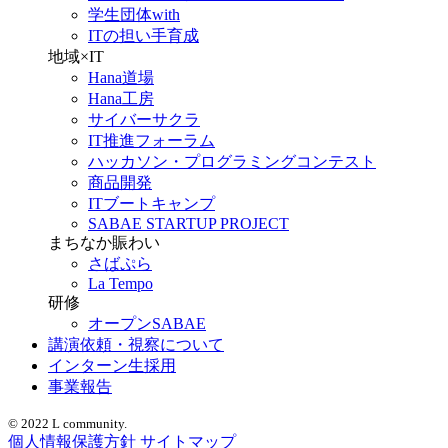
学生団体with
ITの担い手育成
地域×IT
Hana道場
Hana工房
サイバーサクラ
IT推進フォーラム
ハッカソン・プログラミングコンテスト
商品開発
ITブートキャンプ
SABAE STARTUP PROJECT
まちなか賑わい
さばぷら
La Tempo
研修
オープンSABAE
講演依頼・視察について
インターン生採用
事業報告
© 2022 L community.
個人情報保護方針
サイトマップ