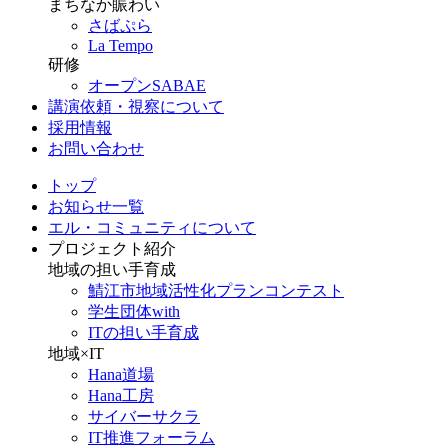
まちなか賑わい
さばぷら
La Tempo
研修
オープンSABAE
講演依頼・視察について
採用情報
お問い合わせ
トップ
お知らせ一覧
エル・コミュニティについて
プロジェクト紹介
地域の担い手育成
鯖江市地域活性化プランコンテスト
学生団体with
ITの担い手育成
地域×IT
Hana道場
Hana工房
サイバーサクラ
IT推進フォーラム