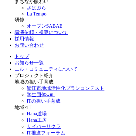
まちなか賑わい
さばぷら
La Tempo
研修
オープンSABAE
講演依頼・視察について
採用情報
お問い合わせ
トップ
お知らせ一覧
エル・コミュニティについて
プロジェクト紹介
地域の担い手育成
鯖江市地域活性化プランコンテスト
学生団体with
ITの担い手育成
地域×IT
Hana道場
Hana工房
サイバーサクラ
IT推進フォーラム