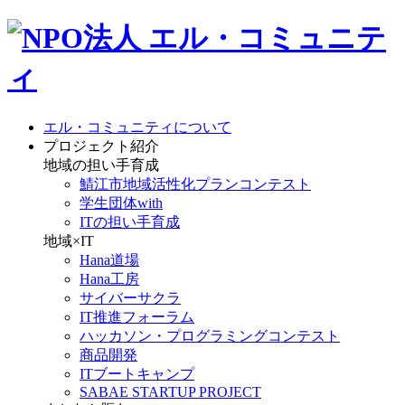
エル・コミュニティについて
プロジェクト紹介
地域の担い手育成
鯖江市地域活性化プランコンテスト
学生団体with
ITの担い手育成
地域×IT
Hana道場
Hana工房
サイバーサクラ
IT推進フォーラム
ハッカソン・プログラミングコンテスト
商品開発
ITブートキャンプ
SABAE STARTUP PROJECT