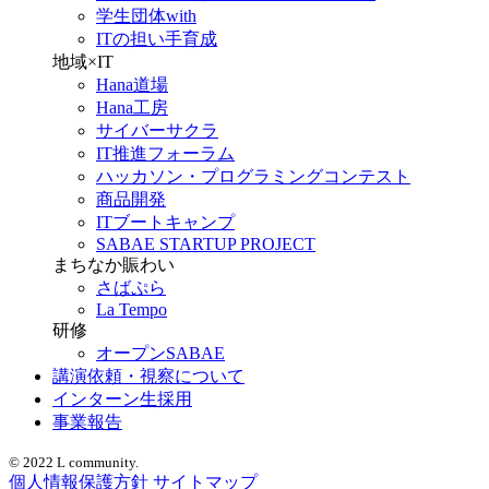
学生団体with
ITの担い手育成
地域×IT
Hana道場
Hana工房
サイバーサクラ
IT推進フォーラム
ハッカソン・プログラミングコンテスト
商品開発
ITブートキャンプ
SABAE STARTUP PROJECT
まちなか賑わい
さばぷら
La Tempo
研修
オープンSABAE
講演依頼・視察について
インターン生採用
事業報告
© 2022 L community.
個人情報保護方針
サイトマップ