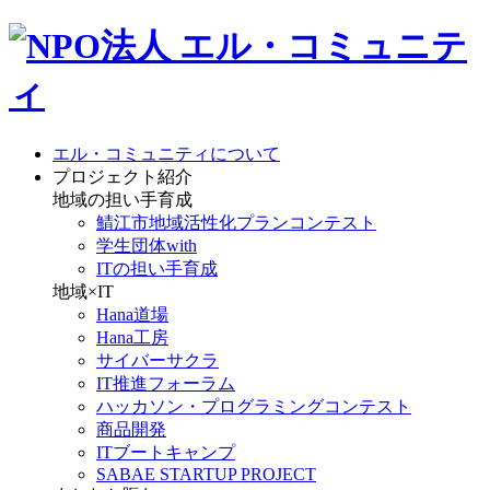
エル・コミュニティについて
プロジェクト紹介
地域の担い手育成
鯖江市地域活性化プランコンテスト
学生団体with
ITの担い手育成
地域×IT
Hana道場
Hana工房
サイバーサクラ
IT推進フォーラム
ハッカソン・プログラミングコンテスト
商品開発
ITブートキャンプ
SABAE STARTUP PROJECT