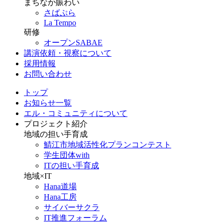
まちなか賑わい
さばぷら
La Tempo
研修
オープンSABAE
講演依頼・視察について
採用情報
お問い合わせ
トップ
お知らせ一覧
エル・コミュニティについて
プロジェクト紹介
地域の担い手育成
鯖江市地域活性化プランコンテスト
学生団体with
ITの担い手育成
地域×IT
Hana道場
Hana工房
サイバーサクラ
IT推進フォーラム