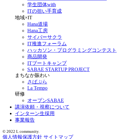
学生団体with
ITの担い手育成
地域×IT
Hana道場
Hana工房
サイバーサクラ
IT推進フォーラム
ハッカソン・プログラミングコンテスト
商品開発
ITブートキャンプ
SABAE STARTUP PROJECT
まちなか賑わい
さばぷら
La Tempo
研修
オープンSABAE
講演依頼・視察について
インターン生採用
事業報告
© 2022 L community.
個人情報保護方針
サイトマップ