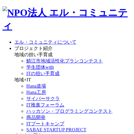
エル・コミュニティについて
プロジェクト紹介
地域の担い手育成
鯖江市地域活性化プランコンテスト
学生団体with
ITの担い手育成
地域×IT
Hana道場
Hana工房
サイバーサクラ
IT推進フォーラム
ハッカソン・プログラミングコンテスト
商品開発
ITブートキャンプ
SABAE STARTUP PROJECT