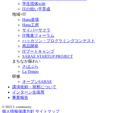
学生団体with
ITの担い手育成
地域×IT
Hana道場
Hana工房
サイバーサクラ
IT推進フォーラム
ハッカソン・プログラミングコンテスト
商品開発
ITブートキャンプ
SABAE STARTUP PROJECT
まちなか賑わい
さばぷら
La Tempo
研修
オープンSABAE
講演依頼・視察について
インターン生採用
事業報告
© 2022 L community.
個人情報保護方針
サイトマップ