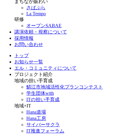
まちなか賑わい
さばぷら
La Tempo
研修
オープンSABAE
講演依頼・視察について
採用情報
お問い合わせ
トップ
お知らせ一覧
エル・コミュニティについて
プロジェクト紹介
地域の担い手育成
鯖江市地域活性化プランコンテスト
学生団体with
ITの担い手育成
地域×IT
Hana道場
Hana工房
サイバーサクラ
IT推進フォーラム