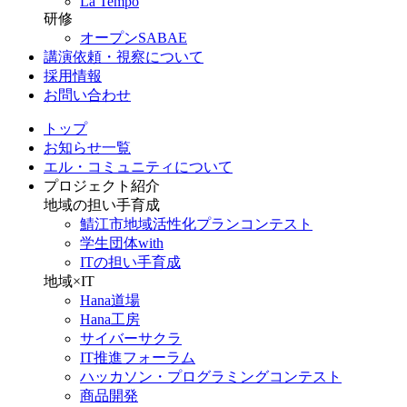
La Tempo
研修
オープンSABAE
講演依頼・視察について
採用情報
お問い合わせ
トップ
お知らせ一覧
エル・コミュニティについて
プロジェクト紹介
地域の担い手育成
鯖江市地域活性化プランコンテスト
学生団体with
ITの担い手育成
地域×IT
Hana道場
Hana工房
サイバーサクラ
IT推進フォーラム
ハッカソン・プログラミングコンテスト
商品開発