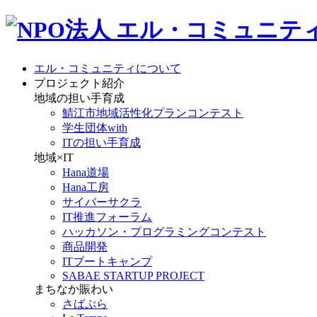
エル・コミュニティについて
プロジェクト紹介
地域の担い手育成
鯖江市地域活性化プランコンテスト
学生団体with
ITの担い手育成
地域×IT
Hana道場
Hana工房
サイバーサクラ
IT推進フォーラム
ハッカソン・プログラミングコンテスト
商品開発
ITブートキャンプ
SABAE STARTUP PROJECT
まちなか賑わい
さばぷら