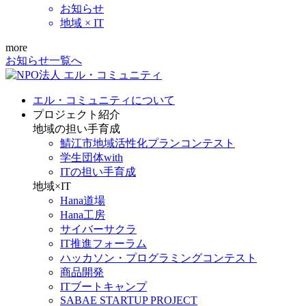
お知らせ
地域 × IT
more
お知らせ一覧へ
エル・コミュニティについて
プロジェクト紹介
地域の担い手育成
鯖江市地域活性化プランコンテスト
学生団体with
ITの担い手育成
地域×IT
Hana道場
Hana工房
サイバーサクラ
IT推進フォーラム
ハッカソン・プログラミングコンテスト
商品開発
ITブートキャンプ
SABAE STARTUP PROJECT