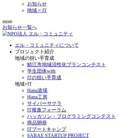
お知らせ
地域 × IT
more
お知らせ一覧へ
エル・コミュニティについて
プロジェクト紹介
地域の担い手育成
鯖江市地域活性化プランコンテスト
学生団体with
ITの担い手育成
地域×IT
Hana道場
Hana工房
サイバーサクラ
IT推進フォーラム
ハッカソン・プログラミングコンテスト
商品開発
ITブートキャンプ
SABAE STARTUP PROJECT