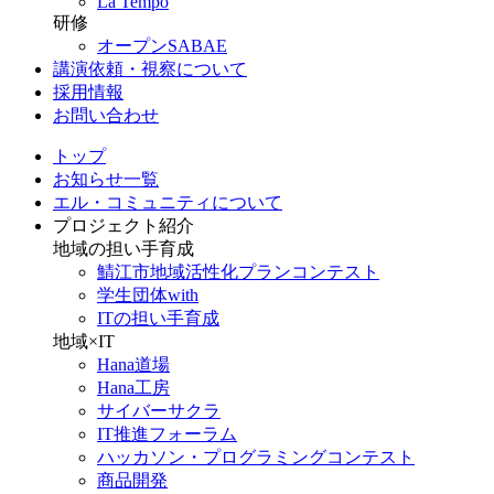
La Tempo
研修
オープンSABAE
講演依頼・視察について
採用情報
お問い合わせ
トップ
お知らせ一覧
エル・コミュニティについて
プロジェクト紹介
地域の担い手育成
鯖江市地域活性化プランコンテスト
学生団体with
ITの担い手育成
地域×IT
Hana道場
Hana工房
サイバーサクラ
IT推進フォーラム
ハッカソン・プログラミングコンテスト
商品開発