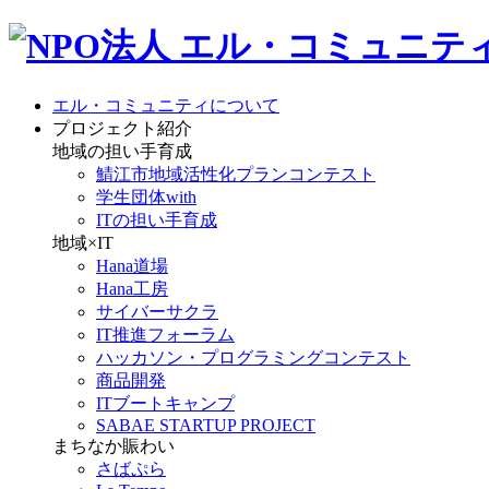
エル・コミュニティについて
プロジェクト紹介
地域の担い手育成
鯖江市地域活性化プランコンテスト
学生団体with
ITの担い手育成
地域×IT
Hana道場
Hana工房
サイバーサクラ
IT推進フォーラム
ハッカソン・プログラミングコンテスト
商品開発
ITブートキャンプ
SABAE STARTUP PROJECT
まちなか賑わい
さばぷら