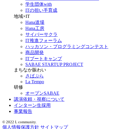
学生団体with
ITの担い手育成
地域×IT
Hana道場
Hana工房
サイバーサクラ
IT推進フォーラム
ハッカソン・プログラミングコンテスト
商品開発
ITブートキャンプ
SABAE STARTUP PROJECT
まちなか賑わい
さばぷら
La Tempo
研修
オープンSABAE
講演依頼・視察について
インターン生採用
事業報告
© 2022 L community.
個人情報保護方針
サイトマップ