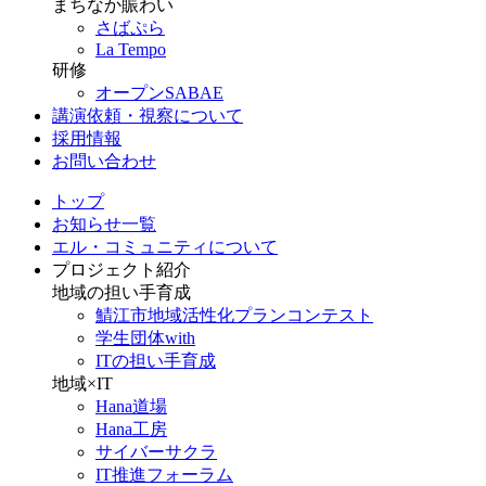
まちなか賑わい
さばぷら
La Tempo
研修
オープンSABAE
講演依頼・視察について
採用情報
お問い合わせ
トップ
お知らせ一覧
エル・コミュニティについて
プロジェクト紹介
地域の担い手育成
鯖江市地域活性化プランコンテスト
学生団体with
ITの担い手育成
地域×IT
Hana道場
Hana工房
サイバーサクラ
IT推進フォーラム