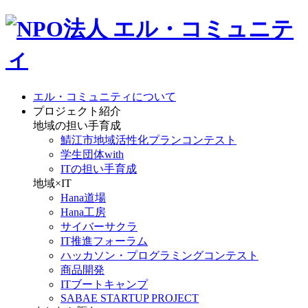
エル・コミュニティについて
プロジェクト紹介
地域の担い手育成
鯖江市地域活性化プランコンテスト
学生団体with
ITの担い手育成
地域×IT
Hana道場
Hana工房
サイバーサクラ
IT推進フォーラム
ハッカソン・プログラミングコンテスト
商品開発
ITブートキャンプ
SABAE STARTUP PROJECT