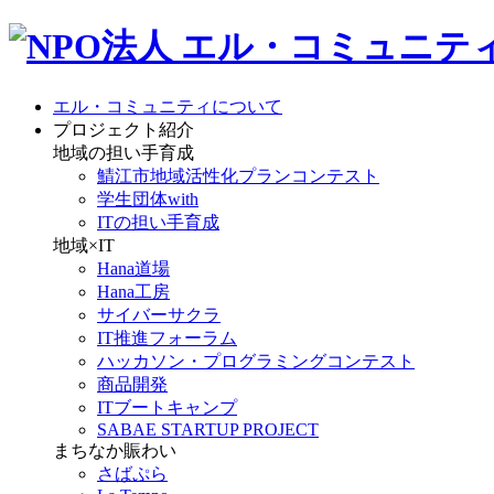
エル・コミュニティについて
プロジェクト紹介
地域の担い手育成
鯖江市地域活性化プランコンテスト
学生団体with
ITの担い手育成
地域×IT
Hana道場
Hana工房
サイバーサクラ
IT推進フォーラム
ハッカソン・プログラミングコンテスト
商品開発
ITブートキャンプ
SABAE STARTUP PROJECT
まちなか賑わい
さばぷら