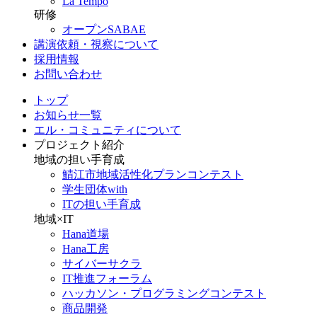
La Tempo
研修
オープンSABAE
講演依頼・視察について
採用情報
お問い合わせ
トップ
お知らせ一覧
エル・コミュニティについて
プロジェクト紹介
地域の担い手育成
鯖江市地域活性化プランコンテスト
学生団体with
ITの担い手育成
地域×IT
Hana道場
Hana工房
サイバーサクラ
IT推進フォーラム
ハッカソン・プログラミングコンテスト
商品開発