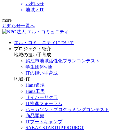
お知らせ
地域 × IT
more
お知らせ一覧へ
エル・コミュニティについて
プロジェクト紹介
地域の担い手育成
鯖江市地域活性化プランコンテスト
学生団体with
ITの担い手育成
地域×IT
Hana道場
Hana工房
サイバーサクラ
IT推進フォーラム
ハッカソン・プログラミングコンテスト
商品開発
ITブートキャンプ
SABAE STARTUP PROJECT