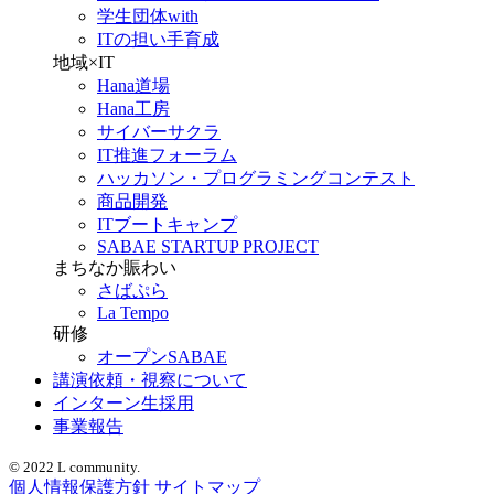
学生団体with
ITの担い手育成
地域×IT
Hana道場
Hana工房
サイバーサクラ
IT推進フォーラム
ハッカソン・プログラミングコンテスト
商品開発
ITブートキャンプ
SABAE STARTUP PROJECT
まちなか賑わい
さばぷら
La Tempo
研修
オープンSABAE
講演依頼・視察について
インターン生採用
事業報告
© 2022 L community.
個人情報保護方針
サイトマップ