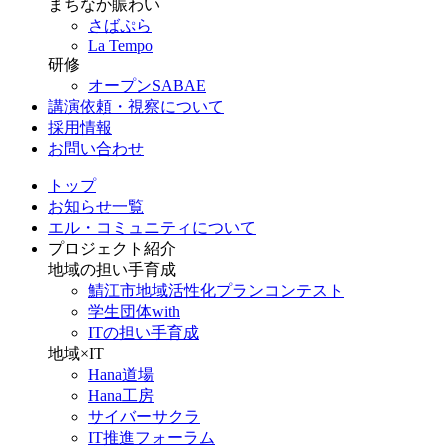
まちなか賑わい
さばぷら
La Tempo
研修
オープンSABAE
講演依頼・視察について
採用情報
お問い合わせ
トップ
お知らせ一覧
エル・コミュニティについて
プロジェクト紹介
地域の担い手育成
鯖江市地域活性化プランコンテスト
学生団体with
ITの担い手育成
地域×IT
Hana道場
Hana工房
サイバーサクラ
IT推進フォーラム