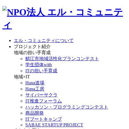
エル・コミュニティについて
プロジェクト紹介
地域の担い手育成
鯖江市地域活性化プランコンテスト
学生団体with
ITの担い手育成
地域×IT
Hana道場
Hana工房
サイバーサクラ
IT推進フォーラム
ハッカソン・プログラミングコンテスト
商品開発
ITブートキャンプ
SABAE STARTUP PROJECT