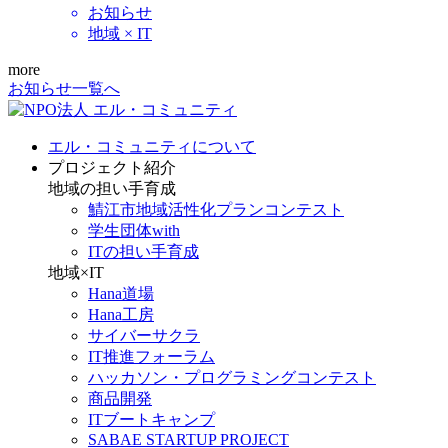
お知らせ
地域 × IT
more
お知らせ一覧へ
エル・コミュニティについて
プロジェクト紹介
地域の担い手育成
鯖江市地域活性化プランコンテスト
学生団体with
ITの担い手育成
地域×IT
Hana道場
Hana工房
サイバーサクラ
IT推進フォーラム
ハッカソン・プログラミングコンテスト
商品開発
ITブートキャンプ
SABAE STARTUP PROJECT