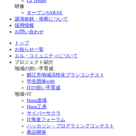
La Tempo
研修
オープンSABAE
講演依頼・視察について
採用情報
お問い合わせ
トップ
お知らせ一覧
エル・コミュニティについて
プロジェクト紹介
地域の担い手育成
鯖江市地域活性化プランコンテスト
学生団体with
ITの担い手育成
地域×IT
Hana道場
Hana工房
サイバーサクラ
IT推進フォーラム
ハッカソン・プログラミングコンテスト
商品開発