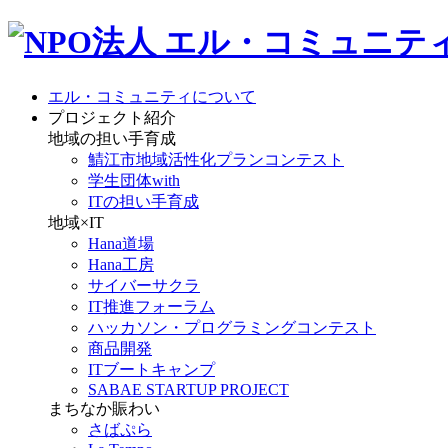
エル・コミュニティについて
プロジェクト紹介
地域の担い手育成
鯖江市地域活性化プランコンテスト
学生団体with
ITの担い手育成
地域×IT
Hana道場
Hana工房
サイバーサクラ
IT推進フォーラム
ハッカソン・プログラミングコンテスト
商品開発
ITブートキャンプ
SABAE STARTUP PROJECT
まちなか賑わい
さばぷら