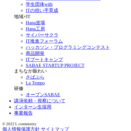
学生団体with
ITの担い手育成
地域×IT
Hana道場
Hana工房
サイバーサクラ
IT推進フォーラム
ハッカソン・プログラミングコンテスト
商品開発
ITブートキャンプ
SABAE STARTUP PROJECT
まちなか賑わい
さばぷら
La Tempo
研修
オープンSABAE
講演依頼・視察について
インターン生採用
事業報告
© 2022 L community.
個人情報保護方針
サイトマップ