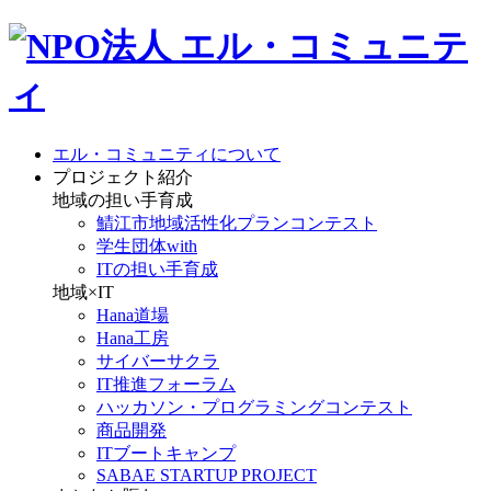
エル・コミュニティについて
プロジェクト紹介
地域の担い手育成
鯖江市地域活性化プランコンテスト
学生団体with
ITの担い手育成
地域×IT
Hana道場
Hana工房
サイバーサクラ
IT推進フォーラム
ハッカソン・プログラミングコンテスト
商品開発
ITブートキャンプ
SABAE STARTUP PROJECT