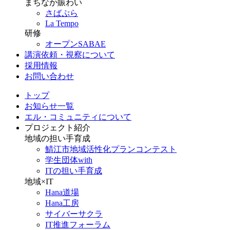
まちなか賑わい
さばぷら
La Tempo
研修
オープンSABAE
講演依頼・視察について
採用情報
お問い合わせ
トップ
お知らせ一覧
エル・コミュニティについて
プロジェクト紹介
地域の担い手育成
鯖江市地域活性化プランコンテスト
学生団体with
ITの担い手育成
地域×IT
Hana道場
Hana工房
サイバーサクラ
IT推進フォーラム