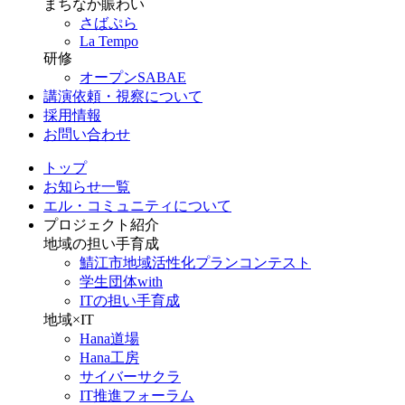
まちなか賑わい
さばぷら
La Tempo
研修
オープンSABAE
講演依頼・視察について
採用情報
お問い合わせ
トップ
お知らせ一覧
エル・コミュニティについて
プロジェクト紹介
地域の担い手育成
鯖江市地域活性化プランコンテスト
学生団体with
ITの担い手育成
地域×IT
Hana道場
Hana工房
サイバーサクラ
IT推進フォーラム