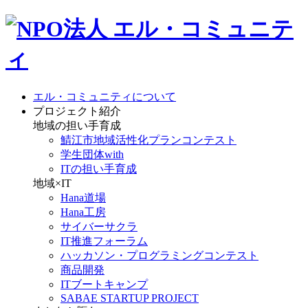
エル・コミュニティについて
プロジェクト紹介
地域の担い手育成
鯖江市地域活性化プランコンテスト
学生団体with
ITの担い手育成
地域×IT
Hana道場
Hana工房
サイバーサクラ
IT推進フォーラム
ハッカソン・プログラミングコンテスト
商品開発
ITブートキャンプ
SABAE STARTUP PROJECT