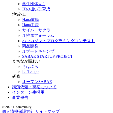
学生団体with
ITの担い手育成
地域×IT
Hana道場
Hana工房
サイバーサクラ
IT推進フォーラム
ハッカソン・プログラミングコンテスト
商品開発
ITブートキャンプ
SABAE STARTUP PROJECT
まちなか賑わい
さばぷら
La Tempo
研修
オープンSABAE
講演依頼・視察について
インターン生採用
事業報告
© 2022 L community.
個人情報保護方針
サイトマップ