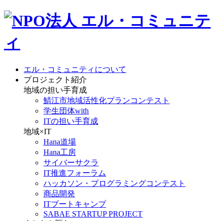
エル・コミュニティについて
プロジェクト紹介
地域の担い手育成
鯖江市地域活性化プランコンテスト
学生団体with
ITの担い手育成
地域×IT
Hana道場
Hana工房
サイバーサクラ
IT推進フォーラム
ハッカソン・プログラミングコンテスト
商品開発
ITブートキャンプ
SABAE STARTUP PROJECT