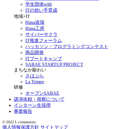
学生団体with
ITの担い手育成
地域×IT
Hana道場
Hana工房
サイバーサクラ
IT推進フォーラム
ハッカソン・プログラミングコンテスト
商品開発
ITブートキャンプ
SABAE STARTUP PROJECT
まちなか賑わい
さばぷら
La Tempo
研修
オープンSABAE
講演依頼・視察について
インターン生採用
事業報告
© 2022 L community.
個人情報保護方針
サイトマップ