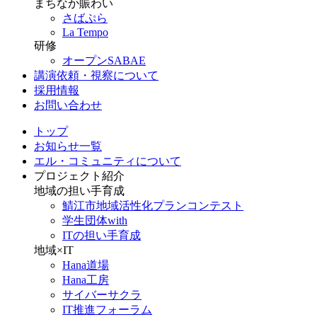
まちなか賑わい
さばぷら
La Tempo
研修
オープンSABAE
講演依頼・視察について
採用情報
お問い合わせ
トップ
お知らせ一覧
エル・コミュニティについて
プロジェクト紹介
地域の担い手育成
鯖江市地域活性化プランコンテスト
学生団体with
ITの担い手育成
地域×IT
Hana道場
Hana工房
サイバーサクラ
IT推進フォーラム