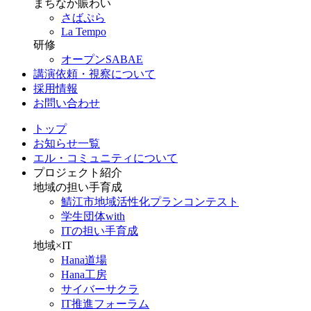
まちなか賑わい
さばぷら
La Tempo
研修
オープンSABAE
講演依頼・視察について
採用情報
お問い合わせ
トップ
お知らせ一覧
エル・コミュニティについて
プロジェクト紹介
地域の担い手育成
鯖江市地域活性化プランコンテスト
学生団体with
ITの担い手育成
地域×IT
Hana道場
Hana工房
サイバーサクラ
IT推進フォーラム