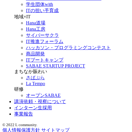
学生団体with
ITの担い手育成
地域×IT
Hana道場
Hana工房
サイバーサクラ
IT推進フォーラム
ハッカソン・プログラミングコンテスト
商品開発
ITブートキャンプ
SABAE STARTUP PROJECT
まちなか賑わい
さばぷら
La Tempo
研修
オープンSABAE
講演依頼・視察について
インターン生採用
事業報告
© 2022 L community.
個人情報保護方針
サイトマップ