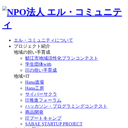
エル・コミュニティについて
プロジェクト紹介
地域の担い手育成
鯖江市地域活性化プランコンテスト
学生団体with
ITの担い手育成
地域×IT
Hana道場
Hana工房
サイバーサクラ
IT推進フォーラム
ハッカソン・プログラミングコンテスト
商品開発
ITブートキャンプ
SABAE STARTUP PROJECT