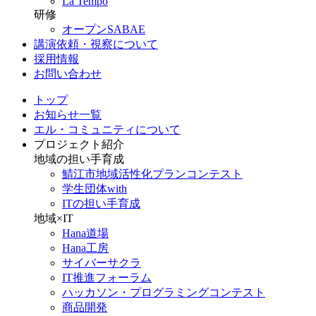
La Tempo
研修
オープンSABAE
講演依頼・視察について
採用情報
お問い合わせ
トップ
お知らせ一覧
エル・コミュニティについて
プロジェクト紹介
地域の担い手育成
鯖江市地域活性化プランコンテスト
学生団体with
ITの担い手育成
地域×IT
Hana道場
Hana工房
サイバーサクラ
IT推進フォーラム
ハッカソン・プログラミングコンテスト
商品開発