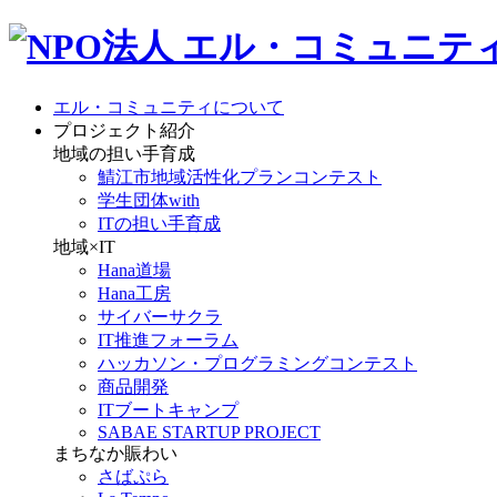
エル・コミュニティについて
プロジェクト紹介
地域の担い手育成
鯖江市地域活性化プランコンテスト
学生団体with
ITの担い手育成
地域×IT
Hana道場
Hana工房
サイバーサクラ
IT推進フォーラム
ハッカソン・プログラミングコンテスト
商品開発
ITブートキャンプ
SABAE STARTUP PROJECT
まちなか賑わい
さばぷら