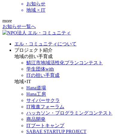
お知らせ
地域 × IT
more
お知らせ一覧へ
エル・コミュニティについて
プロジェクト紹介
地域の担い手育成
鯖江市地域活性化プランコンテスト
学生団体with
ITの担い手育成
地域×IT
Hana道場
Hana工房
サイバーサクラ
IT推進フォーラム
ハッカソン・プログラミングコンテスト
商品開発
ITブートキャンプ
SABAE STARTUP PROJECT