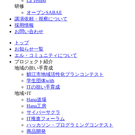
La Tempo
研修
オープンSABAE
講演依頼・視察について
採用情報
お問い合わせ
トップ
お知らせ一覧
エル・コミュニティについて
プロジェクト紹介
地域の担い手育成
鯖江市地域活性化プランコンテスト
学生団体with
ITの担い手育成
地域×IT
Hana道場
Hana工房
サイバーサクラ
IT推進フォーラム
ハッカソン・プログラミングコンテスト
商品開発