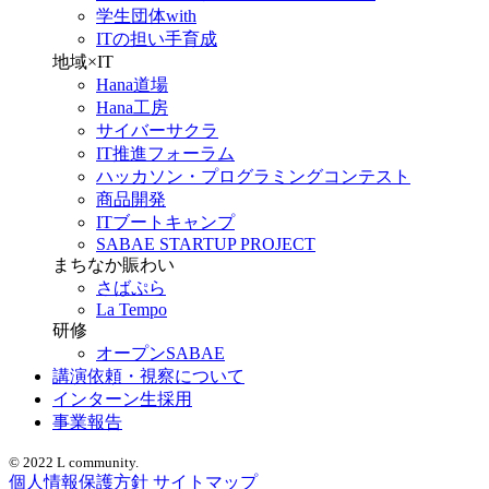
学生団体with
ITの担い手育成
地域×IT
Hana道場
Hana工房
サイバーサクラ
IT推進フォーラム
ハッカソン・プログラミングコンテスト
商品開発
ITブートキャンプ
SABAE STARTUP PROJECT
まちなか賑わい
さばぷら
La Tempo
研修
オープンSABAE
講演依頼・視察について
インターン生採用
事業報告
© 2022 L community.
個人情報保護方針
サイトマップ