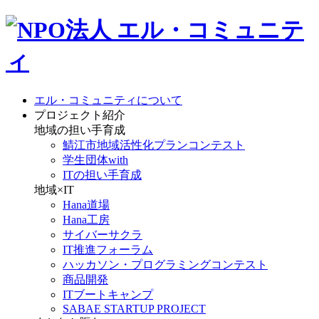
エル・コミュニティについて
プロジェクト紹介
地域の担い手育成
鯖江市地域活性化プランコンテスト
学生団体with
ITの担い手育成
地域×IT
Hana道場
Hana工房
サイバーサクラ
IT推進フォーラム
ハッカソン・プログラミングコンテスト
商品開発
ITブートキャンプ
SABAE STARTUP PROJECT