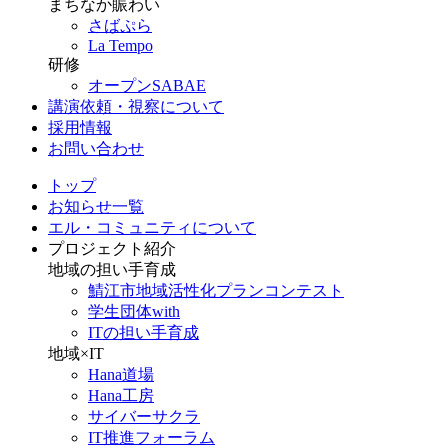
まちなか賑わい
さばぷら
La Tempo
研修
オープンSABAE
講演依頼・視察について
採用情報
お問い合わせ
トップ
お知らせ一覧
エル・コミュニティについて
プロジェクト紹介
地域の担い手育成
鯖江市地域活性化プランコンテスト
学生団体with
ITの担い手育成
地域×IT
Hana道場
Hana工房
サイバーサクラ
IT推進フォーラム