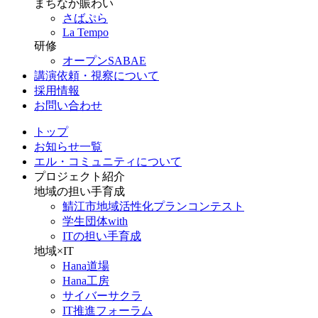
まちなか賑わい
さばぷら
La Tempo
研修
オープンSABAE
講演依頼・視察について
採用情報
お問い合わせ
トップ
お知らせ一覧
エル・コミュニティについて
プロジェクト紹介
地域の担い手育成
鯖江市地域活性化プランコンテスト
学生団体with
ITの担い手育成
地域×IT
Hana道場
Hana工房
サイバーサクラ
IT推進フォーラム