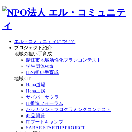
エル・コミュニティについて
プロジェクト紹介
地域の担い手育成
鯖江市地域活性化プランコンテスト
学生団体with
ITの担い手育成
地域×IT
Hana道場
Hana工房
サイバーサクラ
IT推進フォーラム
ハッカソン・プログラミングコンテスト
商品開発
ITブートキャンプ
SABAE STARTUP PROJECT