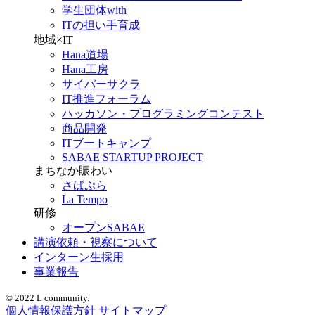
学生団体with
ITの担い手育成
地域×IT
Hana道場
Hana工房
サイバーサクラ
IT推進フォーラム
ハッカソン・プログラミングコンテスト
商品開発
ITブートキャンプ
SABAE STARTUP PROJECT
まちなか賑わい
さばぷら
La Tempo
研修
オープンSABAE
講演依頼・視察について
インターン生採用
事業報告
© 2022 L community.
個人情報保護方針
サイトマップ