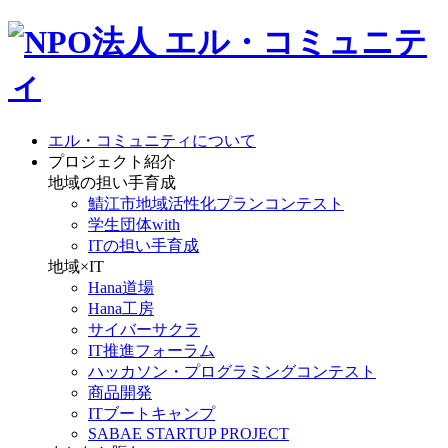
エル・コミュニティについて
プロジェクト紹介
地域の担い手育成
鯖江市地域活性化プランコンテスト
学生団体with
ITの担い手育成
地域×IT
Hana道場
Hana工房
サイバーサクラ
IT推進フォーラム
ハッカソン・プログラミングコンテスト
商品開発
ITブートキャンプ
SABAE STARTUP PROJECT