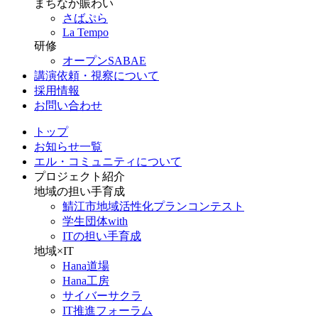
まちなか賑わい
さばぷら
La Tempo
研修
オープンSABAE
講演依頼・視察について
採用情報
お問い合わせ
トップ
お知らせ一覧
エル・コミュニティについて
プロジェクト紹介
地域の担い手育成
鯖江市地域活性化プランコンテスト
学生団体with
ITの担い手育成
地域×IT
Hana道場
Hana工房
サイバーサクラ
IT推進フォーラム