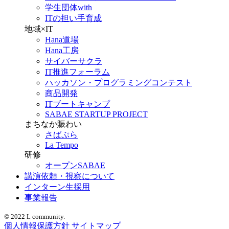
学生団体with
ITの担い手育成
地域×IT
Hana道場
Hana工房
サイバーサクラ
IT推進フォーラム
ハッカソン・プログラミングコンテスト
商品開発
ITブートキャンプ
SABAE STARTUP PROJECT
まちなか賑わい
さばぷら
La Tempo
研修
オープンSABAE
講演依頼・視察について
インターン生採用
事業報告
© 2022 L community.
個人情報保護方針
サイトマップ