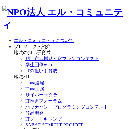
エル・コミュニティについて
プロジェクト紹介
地域の担い手育成
鯖江市地域活性化プランコンテスト
学生団体with
ITの担い手育成
地域×IT
Hana道場
Hana工房
サイバーサクラ
IT推進フォーラム
ハッカソン・プログラミングコンテスト
商品開発
ITブートキャンプ
SABAE STARTUP PROJECT