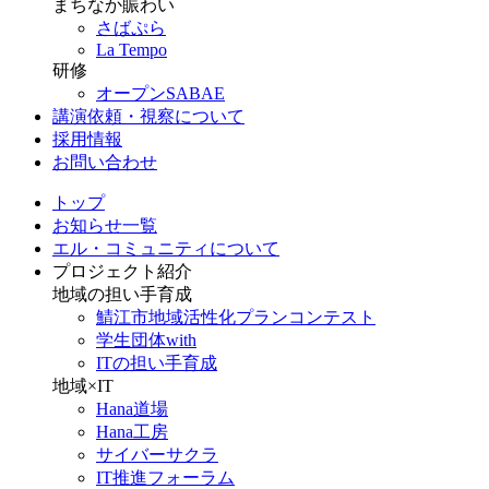
まちなか賑わい
さばぷら
La Tempo
研修
オープンSABAE
講演依頼・視察について
採用情報
お問い合わせ
トップ
お知らせ一覧
エル・コミュニティについて
プロジェクト紹介
地域の担い手育成
鯖江市地域活性化プランコンテスト
学生団体with
ITの担い手育成
地域×IT
Hana道場
Hana工房
サイバーサクラ
IT推進フォーラム