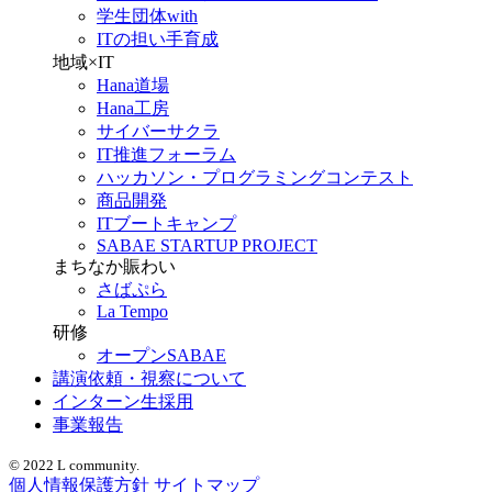
学生団体with
ITの担い手育成
地域×IT
Hana道場
Hana工房
サイバーサクラ
IT推進フォーラム
ハッカソン・プログラミングコンテスト
商品開発
ITブートキャンプ
SABAE STARTUP PROJECT
まちなか賑わい
さばぷら
La Tempo
研修
オープンSABAE
講演依頼・視察について
インターン生採用
事業報告
© 2022 L community.
個人情報保護方針
サイトマップ