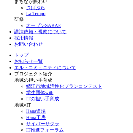
まちなか賑わい
さばぷら
La Tempo
研修
オープンSABAE
講演依頼・視察について
採用情報
お問い合わせ
トップ
お知らせ一覧
エル・コミュニティについて
プロジェクト紹介
地域の担い手育成
鯖江市地域活性化プランコンテスト
学生団体with
ITの担い手育成
地域×IT
Hana道場
Hana工房
サイバーサクラ
IT推進フォーラム