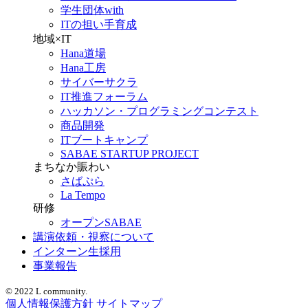
学生団体with
ITの担い手育成
地域×IT
Hana道場
Hana工房
サイバーサクラ
IT推進フォーラム
ハッカソン・プログラミングコンテスト
商品開発
ITブートキャンプ
SABAE STARTUP PROJECT
まちなか賑わい
さばぷら
La Tempo
研修
オープンSABAE
講演依頼・視察について
インターン生採用
事業報告
© 2022 L community.
個人情報保護方針
サイトマップ