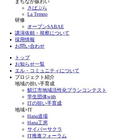
まちなか賑わい
さばぷら
La Tempo
研修
オープンSABAE
講演依頼・視察について
採用情報
お問い合わせ
トップ
お知らせ一覧
エル・コミュニティについて
プロジェクト紹介
地域の担い手育成
鯖江市地域活性化プランコンテスト
学生団体with
ITの担い手育成
地域×IT
Hana道場
Hana工房
サイバーサクラ
IT推進フォーラム