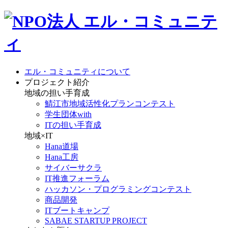
エル・コミュニティについて
プロジェクト紹介
地域の担い手育成
鯖江市地域活性化プランコンテスト
学生団体with
ITの担い手育成
地域×IT
Hana道場
Hana工房
サイバーサクラ
IT推進フォーラム
ハッカソン・プログラミングコンテスト
商品開発
ITブートキャンプ
SABAE STARTUP PROJECT