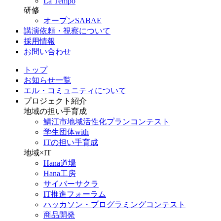
La Tempo
研修
オープンSABAE
講演依頼・視察について
採用情報
お問い合わせ
トップ
お知らせ一覧
エル・コミュニティについて
プロジェクト紹介
地域の担い手育成
鯖江市地域活性化プランコンテスト
学生団体with
ITの担い手育成
地域×IT
Hana道場
Hana工房
サイバーサクラ
IT推進フォーラム
ハッカソン・プログラミングコンテスト
商品開発