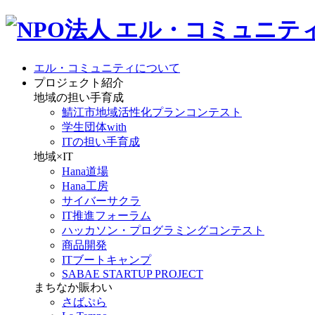
エル・コミュニティについて
プロジェクト紹介
地域の担い手育成
鯖江市地域活性化プランコンテスト
学生団体with
ITの担い手育成
地域×IT
Hana道場
Hana工房
サイバーサクラ
IT推進フォーラム
ハッカソン・プログラミングコンテスト
商品開発
ITブートキャンプ
SABAE STARTUP PROJECT
まちなか賑わい
さばぷら