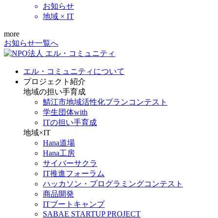
お知らせ
地域 × IT
more
お知らせ一覧へ
エル・コミュニティについて
プロジェクト紹介
地域の担い手育成
鯖江市地域活性化プランコンテスト
学生団体with
ITの担い手育成
地域×IT
Hana道場
Hana工房
サイバーサクラ
IT推進フォーラム
ハッカソン・プログラミングコンテスト
商品開発
ITブートキャンプ
SABAE STARTUP PROJECT