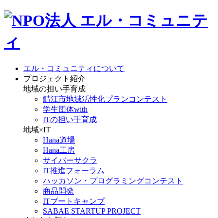
エル・コミュニティについて
プロジェクト紹介
地域の担い手育成
鯖江市地域活性化プランコンテスト
学生団体with
ITの担い手育成
地域×IT
Hana道場
Hana工房
サイバーサクラ
IT推進フォーラム
ハッカソン・プログラミングコンテスト
商品開発
ITブートキャンプ
SABAE STARTUP PROJECT