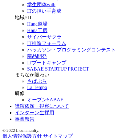
学生団体with
ITの担い手育成
地域×IT
Hana道場
Hana工房
サイバーサクラ
IT推進フォーラム
ハッカソン・プログラミングコンテスト
商品開発
ITブートキャンプ
SABAE STARTUP PROJECT
まちなか賑わい
さばぷら
La Tempo
研修
オープンSABAE
講演依頼・視察について
インターン生採用
事業報告
© 2022 L community.
個人情報保護方針
サイトマップ