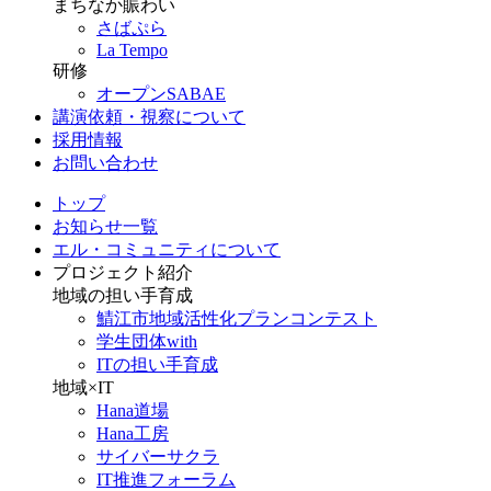
まちなか賑わい
さばぷら
La Tempo
研修
オープンSABAE
講演依頼・視察について
採用情報
お問い合わせ
トップ
お知らせ一覧
エル・コミュニティについて
プロジェクト紹介
地域の担い手育成
鯖江市地域活性化プランコンテスト
学生団体with
ITの担い手育成
地域×IT
Hana道場
Hana工房
サイバーサクラ
IT推進フォーラム