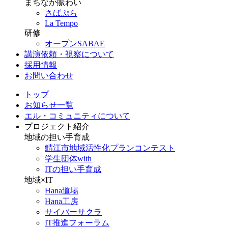
まちなか賑わい
さばぷら
La Tempo
研修
オープンSABAE
講演依頼・視察について
採用情報
お問い合わせ
トップ
お知らせ一覧
エル・コミュニティについて
プロジェクト紹介
地域の担い手育成
鯖江市地域活性化プランコンテスト
学生団体with
ITの担い手育成
地域×IT
Hana道場
Hana工房
サイバーサクラ
IT推進フォーラム