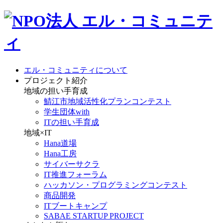
エル・コミュニティについて
プロジェクト紹介
地域の担い手育成
鯖江市地域活性化プランコンテスト
学生団体with
ITの担い手育成
地域×IT
Hana道場
Hana工房
サイバーサクラ
IT推進フォーラム
ハッカソン・プログラミングコンテスト
商品開発
ITブートキャンプ
SABAE STARTUP PROJECT