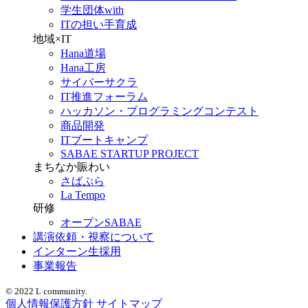
学生団体with
ITの担い手育成
地域×IT
Hana道場
Hana工房
サイバーサクラ
IT推進フォーラム
ハッカソン・プログラミングコンテスト
商品開発
ITブートキャンプ
SABAE STARTUP PROJECT
まちなか賑わい
さばぷら
La Tempo
研修
オープンSABAE
講演依頼・視察について
インターン生採用
事業報告
© 2022 L community.
個人情報保護方針
サイトマップ