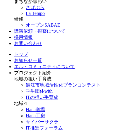
まちなか賑わい
さばぷら
La Tempo
研修
オープンSABAE
講演依頼・視察について
採用情報
お問い合わせ
トップ
お知らせ一覧
エル・コミュニティについて
プロジェクト紹介
地域の担い手育成
鯖江市地域活性化プランコンテスト
学生団体with
ITの担い手育成
地域×IT
Hana道場
Hana工房
サイバーサクラ
IT推進フォーラム