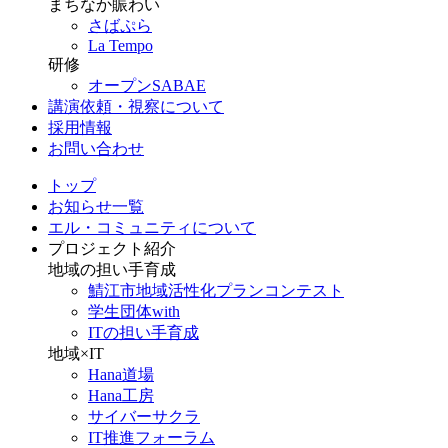
まちなか賑わい
さばぷら
La Tempo
研修
オープンSABAE
講演依頼・視察について
採用情報
お問い合わせ
トップ
お知らせ一覧
エル・コミュニティについて
プロジェクト紹介
地域の担い手育成
鯖江市地域活性化プランコンテスト
学生団体with
ITの担い手育成
地域×IT
Hana道場
Hana工房
サイバーサクラ
IT推進フォーラム