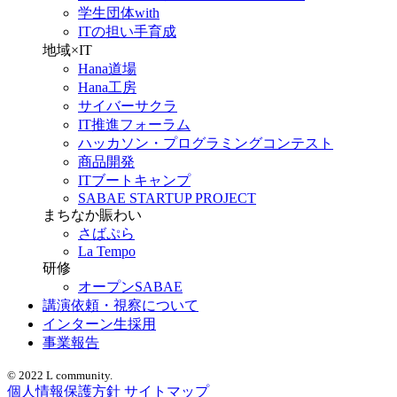
学生団体with
ITの担い手育成
地域×IT
Hana道場
Hana工房
サイバーサクラ
IT推進フォーラム
ハッカソン・プログラミングコンテスト
商品開発
ITブートキャンプ
SABAE STARTUP PROJECT
まちなか賑わい
さばぷら
La Tempo
研修
オープンSABAE
講演依頼・視察について
インターン生採用
事業報告
© 2022 L community.
個人情報保護方針
サイトマップ