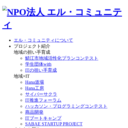
エル・コミュニティについて
プロジェクト紹介
地域の担い手育成
鯖江市地域活性化プランコンテスト
学生団体with
ITの担い手育成
地域×IT
Hana道場
Hana工房
サイバーサクラ
IT推進フォーラム
ハッカソン・プログラミングコンテスト
商品開発
ITブートキャンプ
SABAE STARTUP PROJECT