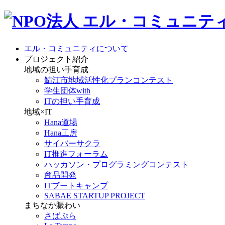
エル・コミュニティについて
プロジェクト紹介
地域の担い手育成
鯖江市地域活性化プランコンテスト
学生団体with
ITの担い手育成
地域×IT
Hana道場
Hana工房
サイバーサクラ
IT推進フォーラム
ハッカソン・プログラミングコンテスト
商品開発
ITブートキャンプ
SABAE STARTUP PROJECT
まちなか賑わい
さばぷら