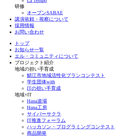
La Tempo
研修
オープンSABAE
講演依頼・視察について
採用情報
お問い合わせ
トップ
お知らせ一覧
エル・コミュニティについて
プロジェクト紹介
地域の担い手育成
鯖江市地域活性化プランコンテスト
学生団体with
ITの担い手育成
地域×IT
Hana道場
Hana工房
サイバーサクラ
IT推進フォーラム
ハッカソン・プログラミングコンテスト
商品開発