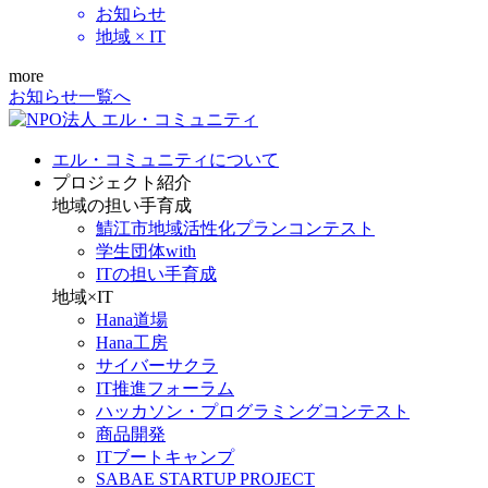
お知らせ
地域 × IT
more
お知らせ一覧へ
エル・コミュニティについて
プロジェクト紹介
地域の担い手育成
鯖江市地域活性化プランコンテスト
学生団体with
ITの担い手育成
地域×IT
Hana道場
Hana工房
サイバーサクラ
IT推進フォーラム
ハッカソン・プログラミングコンテスト
商品開発
ITブートキャンプ
SABAE STARTUP PROJECT