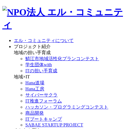
エル・コミュニティについて
プロジェクト紹介
地域の担い手育成
鯖江市地域活性化プランコンテスト
学生団体with
ITの担い手育成
地域×IT
Hana道場
Hana工房
サイバーサクラ
IT推進フォーラム
ハッカソン・プログラミングコンテスト
商品開発
ITブートキャンプ
SABAE STARTUP PROJECT