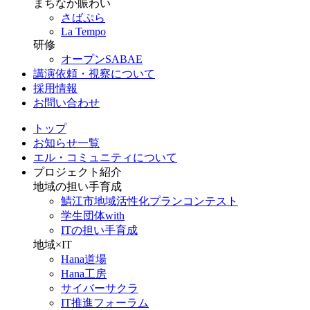
まちなか賑わい
さばぷら
La Tempo
研修
オープンSABAE
講演依頼・視察について
採用情報
お問い合わせ
トップ
お知らせ一覧
エル・コミュニティについて
プロジェクト紹介
地域の担い手育成
鯖江市地域活性化プランコンテスト
学生団体with
ITの担い手育成
地域×IT
Hana道場
Hana工房
サイバーサクラ
IT推進フォーラム