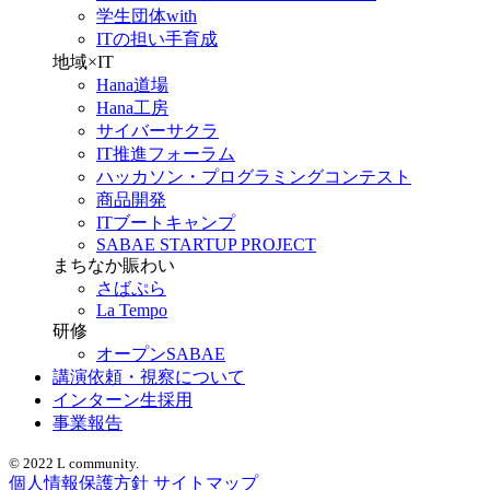
学生団体with
ITの担い手育成
地域×IT
Hana道場
Hana工房
サイバーサクラ
IT推進フォーラム
ハッカソン・プログラミングコンテスト
商品開発
ITブートキャンプ
SABAE STARTUP PROJECT
まちなか賑わい
さばぷら
La Tempo
研修
オープンSABAE
講演依頼・視察について
インターン生採用
事業報告
© 2022 L community.
個人情報保護方針
サイトマップ