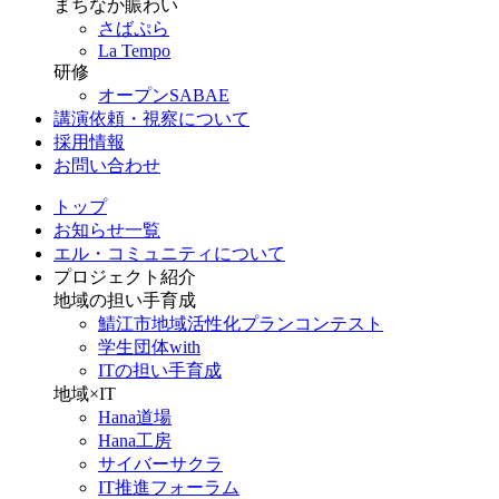
まちなか賑わい
さばぷら
La Tempo
研修
オープンSABAE
講演依頼・視察について
採用情報
お問い合わせ
トップ
お知らせ一覧
エル・コミュニティについて
プロジェクト紹介
地域の担い手育成
鯖江市地域活性化プランコンテスト
学生団体with
ITの担い手育成
地域×IT
Hana道場
Hana工房
サイバーサクラ
IT推進フォーラム