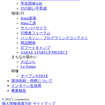
学生団体with
ITの担い手育成
地域×IT
Hana道場
Hana工房
サイバーサクラ
IT推進フォーラム
ハッカソン・プログラミングコンテスト
商品開発
ITブートキャンプ
SABAE STARTUP PROJECT
まちなか賑わい
さばぷら
La Tempo
研修
オープンSABAE
講演依頼・視察について
インターン生採用
事業報告
© 2022 L community.
個人情報保護方針
サイトマップ