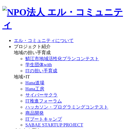
エル・コミュニティについて
プロジェクト紹介
地域の担い手育成
鯖江市地域活性化プランコンテスト
学生団体with
ITの担い手育成
地域×IT
Hana道場
Hana工房
サイバーサクラ
IT推進フォーラム
ハッカソン・プログラミングコンテスト
商品開発
ITブートキャンプ
SABAE STARTUP PROJECT