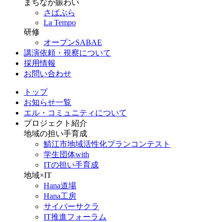
まちなか賑わい
さばぷら
La Tempo
研修
オープンSABAE
講演依頼・視察について
採用情報
お問い合わせ
トップ
お知らせ一覧
エル・コミュニティについて
プロジェクト紹介
地域の担い手育成
鯖江市地域活性化プランコンテスト
学生団体with
ITの担い手育成
地域×IT
Hana道場
Hana工房
サイバーサクラ
IT推進フォーラム