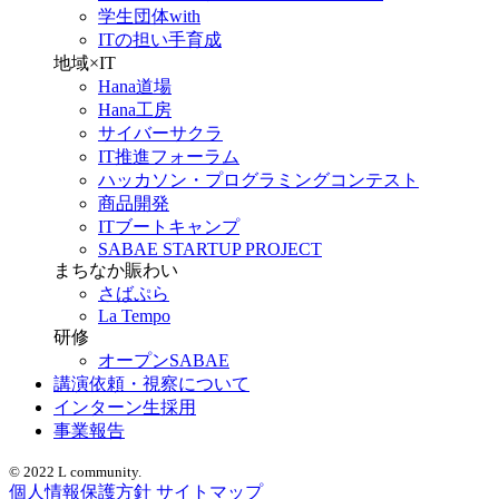
学生団体with
ITの担い手育成
地域×IT
Hana道場
Hana工房
サイバーサクラ
IT推進フォーラム
ハッカソン・プログラミングコンテスト
商品開発
ITブートキャンプ
SABAE STARTUP PROJECT
まちなか賑わい
さばぷら
La Tempo
研修
オープンSABAE
講演依頼・視察について
インターン生採用
事業報告
© 2022 L community.
個人情報保護方針
サイトマップ