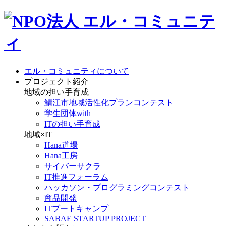
エル・コミュニティについて
プロジェクト紹介
地域の担い手育成
鯖江市地域活性化プランコンテスト
学生団体with
ITの担い手育成
地域×IT
Hana道場
Hana工房
サイバーサクラ
IT推進フォーラム
ハッカソン・プログラミングコンテスト
商品開発
ITブートキャンプ
SABAE STARTUP PROJECT