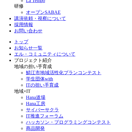
La Tempo
研修
オープンSABAE
講演依頼・視察について
採用情報
お問い合わせ
トップ
お知らせ一覧
エル・コミュニティについて
プロジェクト紹介
地域の担い手育成
鯖江市地域活性化プランコンテスト
学生団体with
ITの担い手育成
地域×IT
Hana道場
Hana工房
サイバーサクラ
IT推進フォーラム
ハッカソン・プログラミングコンテスト
商品開発