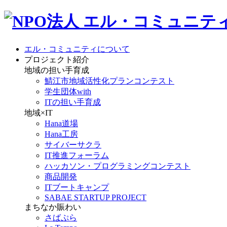
エル・コミュニティについて
プロジェクト紹介
地域の担い手育成
鯖江市地域活性化プランコンテスト
学生団体with
ITの担い手育成
地域×IT
Hana道場
Hana工房
サイバーサクラ
IT推進フォーラム
ハッカソン・プログラミングコンテスト
商品開発
ITブートキャンプ
SABAE STARTUP PROJECT
まちなか賑わい
さばぷら