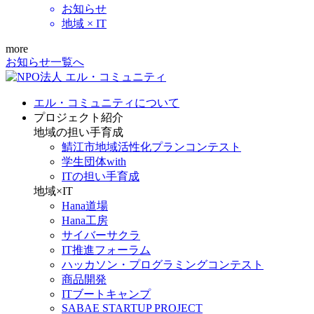
お知らせ
地域 × IT
more
お知らせ一覧へ
エル・コミュニティについて
プロジェクト紹介
地域の担い手育成
鯖江市地域活性化プランコンテスト
学生団体with
ITの担い手育成
地域×IT
Hana道場
Hana工房
サイバーサクラ
IT推進フォーラム
ハッカソン・プログラミングコンテスト
商品開発
ITブートキャンプ
SABAE STARTUP PROJECT