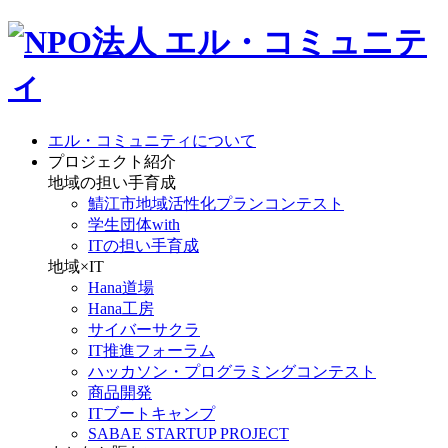
エル・コミュニティについて
プロジェクト紹介
地域の担い手育成
鯖江市地域活性化プランコンテスト
学生団体with
ITの担い手育成
地域×IT
Hana道場
Hana工房
サイバーサクラ
IT推進フォーラム
ハッカソン・プログラミングコンテスト
商品開発
ITブートキャンプ
SABAE STARTUP PROJECT