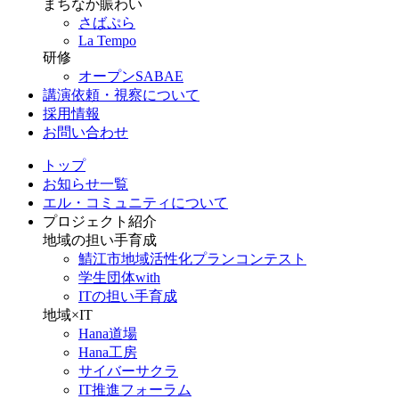
まちなか賑わい
さばぷら
La Tempo
研修
オープンSABAE
講演依頼・視察について
採用情報
お問い合わせ
トップ
お知らせ一覧
エル・コミュニティについて
プロジェクト紹介
地域の担い手育成
鯖江市地域活性化プランコンテスト
学生団体with
ITの担い手育成
地域×IT
Hana道場
Hana工房
サイバーサクラ
IT推進フォーラム