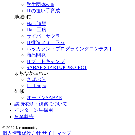
学生団体with
ITの担い手育成
地域×IT
Hana道場
Hana工房
サイバーサクラ
IT推進フォーラム
ハッカソン・プログラミングコンテスト
商品開発
ITブートキャンプ
SABAE STARTUP PROJECT
まちなか賑わい
さばぷら
La Tempo
研修
オープンSABAE
講演依頼・視察について
インターン生採用
事業報告
© 2022 L community.
個人情報保護方針
サイトマップ