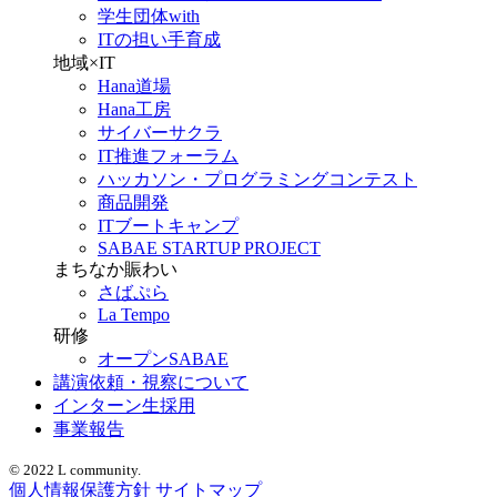
学生団体with
ITの担い手育成
地域×IT
Hana道場
Hana工房
サイバーサクラ
IT推進フォーラム
ハッカソン・プログラミングコンテスト
商品開発
ITブートキャンプ
SABAE STARTUP PROJECT
まちなか賑わい
さばぷら
La Tempo
研修
オープンSABAE
講演依頼・視察について
インターン生採用
事業報告
© 2022 L community.
個人情報保護方針
サイトマップ