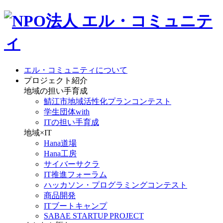
エル・コミュニティについて
プロジェクト紹介
地域の担い手育成
鯖江市地域活性化プランコンテスト
学生団体with
ITの担い手育成
地域×IT
Hana道場
Hana工房
サイバーサクラ
IT推進フォーラム
ハッカソン・プログラミングコンテスト
商品開発
ITブートキャンプ
SABAE STARTUP PROJECT