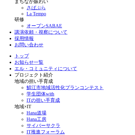
まちなか賑わい
さばぷら
La Tempo
研修
オープンSABAE
講演依頼・視察について
採用情報
お問い合わせ
トップ
お知らせ一覧
エル・コミュニティについて
プロジェクト紹介
地域の担い手育成
鯖江市地域活性化プランコンテスト
学生団体with
ITの担い手育成
地域×IT
Hana道場
Hana工房
サイバーサクラ
IT推進フォーラム