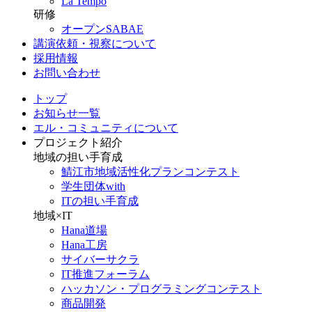
La Tempo
研修
オープンSABAE
講演依頼・視察について
採用情報
お問い合わせ
トップ
お知らせ一覧
エル・コミュニティについて
プロジェクト紹介
地域の担い手育成
鯖江市地域活性化プランコンテスト
学生団体with
ITの担い手育成
地域×IT
Hana道場
Hana工房
サイバーサクラ
IT推進フォーラム
ハッカソン・プログラミングコンテスト
商品開発