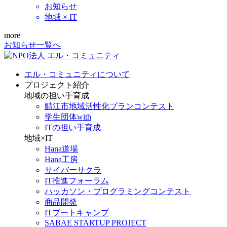
お知らせ
地域 × IT
more
お知らせ一覧へ
エル・コミュニティについて
プロジェクト紹介
地域の担い手育成
鯖江市地域活性化プランコンテスト
学生団体with
ITの担い手育成
地域×IT
Hana道場
Hana工房
サイバーサクラ
IT推進フォーラム
ハッカソン・プログラミングコンテスト
商品開発
ITブートキャンプ
SABAE STARTUP PROJECT