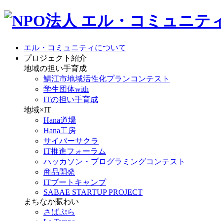
エル・コミュニティについて
プロジェクト紹介
地域の担い手育成
鯖江市地域活性化プランコンテスト
学生団体with
ITの担い手育成
地域×IT
Hana道場
Hana工房
サイバーサクラ
IT推進フォーラム
ハッカソン・プログラミングコンテスト
商品開発
ITブートキャンプ
SABAE STARTUP PROJECT
まちなか賑わい
さばぷら