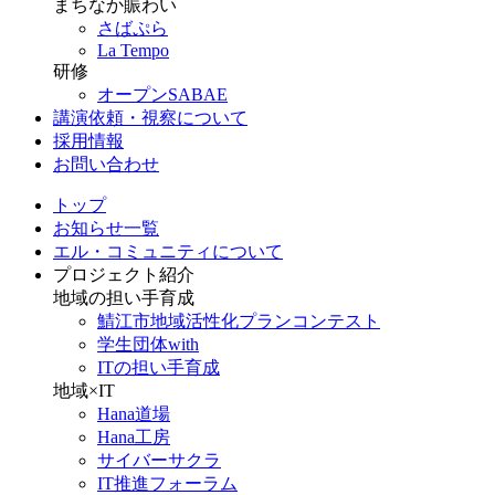
まちなか賑わい
さばぷら
La Tempo
研修
オープンSABAE
講演依頼・視察について
採用情報
お問い合わせ
トップ
お知らせ一覧
エル・コミュニティについて
プロジェクト紹介
地域の担い手育成
鯖江市地域活性化プランコンテスト
学生団体with
ITの担い手育成
地域×IT
Hana道場
Hana工房
サイバーサクラ
IT推進フォーラム