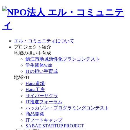
エル・コミュニティについて
プロジェクト紹介
地域の担い手育成
鯖江市地域活性化プランコンテスト
学生団体with
ITの担い手育成
地域×IT
Hana道場
Hana工房
サイバーサクラ
IT推進フォーラム
ハッカソン・プログラミングコンテスト
商品開発
ITブートキャンプ
SABAE STARTUP PROJECT