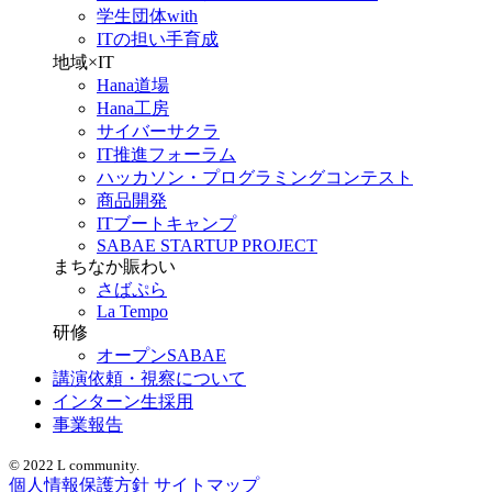
学生団体with
ITの担い手育成
地域×IT
Hana道場
Hana工房
サイバーサクラ
IT推進フォーラム
ハッカソン・プログラミングコンテスト
商品開発
ITブートキャンプ
SABAE STARTUP PROJECT
まちなか賑わい
さばぷら
La Tempo
研修
オープンSABAE
講演依頼・視察について
インターン生採用
事業報告
© 2022 L community.
個人情報保護方針
サイトマップ