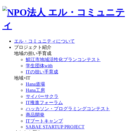
エル・コミュニティについて
プロジェクト紹介
地域の担い手育成
鯖江市地域活性化プランコンテスト
学生団体with
ITの担い手育成
地域×IT
Hana道場
Hana工房
サイバーサクラ
IT推進フォーラム
ハッカソン・プログラミングコンテスト
商品開発
ITブートキャンプ
SABAE STARTUP PROJECT