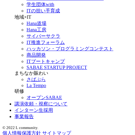
学生団体with
ITの担い手育成
地域×IT
Hana道場
Hana工房
サイバーサクラ
IT推進フォーラム
ハッカソン・プログラミングコンテスト
商品開発
ITブートキャンプ
SABAE STARTUP PROJECT
まちなか賑わい
さばぷら
La Tempo
研修
オープンSABAE
講演依頼・視察について
インターン生採用
事業報告
© 2022 L community.
個人情報保護方針
サイトマップ