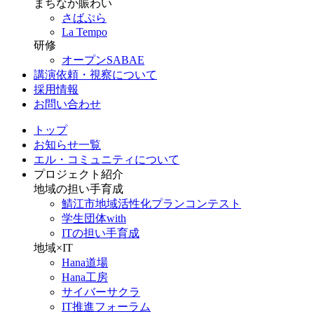
まちなか賑わい
さばぷら
La Tempo
研修
オープンSABAE
講演依頼・視察について
採用情報
お問い合わせ
トップ
お知らせ一覧
エル・コミュニティについて
プロジェクト紹介
地域の担い手育成
鯖江市地域活性化プランコンテスト
学生団体with
ITの担い手育成
地域×IT
Hana道場
Hana工房
サイバーサクラ
IT推進フォーラム