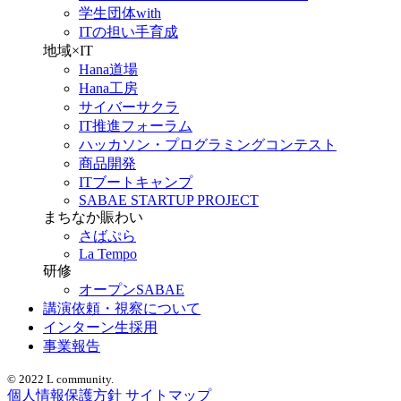
学生団体with
ITの担い手育成
地域×IT
Hana道場
Hana工房
サイバーサクラ
IT推進フォーラム
ハッカソン・プログラミングコンテスト
商品開発
ITブートキャンプ
SABAE STARTUP PROJECT
まちなか賑わい
さばぷら
La Tempo
研修
オープンSABAE
講演依頼・視察について
インターン生採用
事業報告
© 2022 L community.
個人情報保護方針
サイトマップ