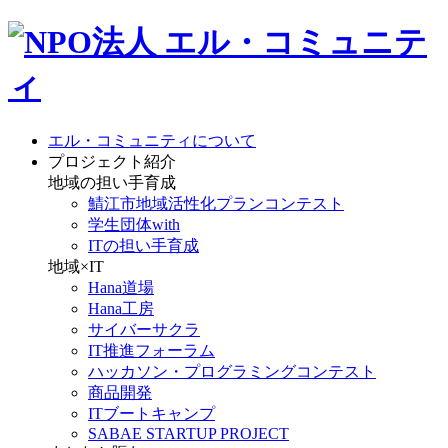
エル・コミュニティについて
プロジェクト紹介
地域の担い手育成
鯖江市地域活性化プランコンテスト
学生団体with
ITの担い手育成
地域×IT
Hana道場
Hana工房
サイバーサクラ
IT推進フォーラム
ハッカソン・プログラミングコンテスト
商品開発
ITブートキャンプ
SABAE STARTUP PROJECT