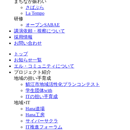
まちなか賑わい
さばぷら
La Tempo
研修
オープンSABAE
講演依頼・視察について
採用情報
お問い合わせ
トップ
お知らせ一覧
エル・コミュニティについて
プロジェクト紹介
地域の担い手育成
鯖江市地域活性化プランコンテスト
学生団体with
ITの担い手育成
地域×IT
Hana道場
Hana工房
サイバーサクラ
IT推進フォーラム