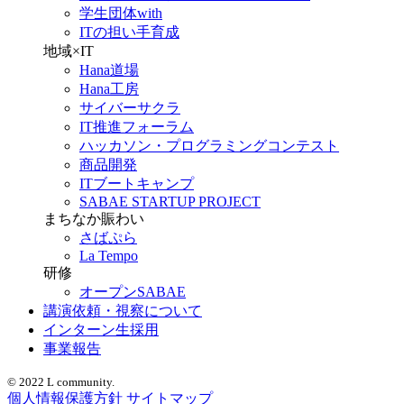
学生団体with
ITの担い手育成
地域×IT
Hana道場
Hana工房
サイバーサクラ
IT推進フォーラム
ハッカソン・プログラミングコンテスト
商品開発
ITブートキャンプ
SABAE STARTUP PROJECT
まちなか賑わい
さばぷら
La Tempo
研修
オープンSABAE
講演依頼・視察について
インターン生採用
事業報告
© 2022 L community.
個人情報保護方針
サイトマップ