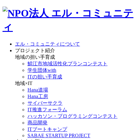
エル・コミュニティについて
プロジェクト紹介
地域の担い手育成
鯖江市地域活性化プランコンテスト
学生団体with
ITの担い手育成
地域×IT
Hana道場
Hana工房
サイバーサクラ
IT推進フォーラム
ハッカソン・プログラミングコンテスト
商品開発
ITブートキャンプ
SABAE STARTUP PROJECT