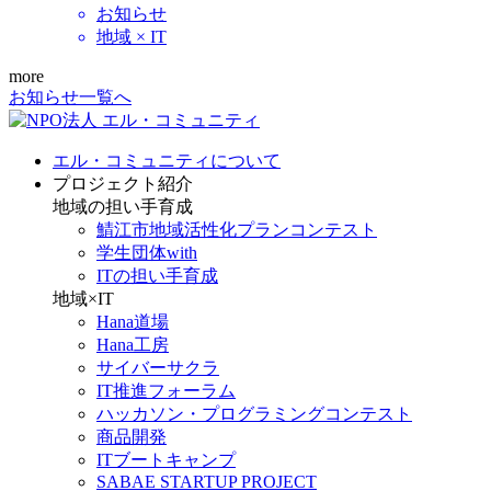
お知らせ
地域 × IT
more
お知らせ一覧へ
エル・コミュニティについて
プロジェクト紹介
地域の担い手育成
鯖江市地域活性化プランコンテスト
学生団体with
ITの担い手育成
地域×IT
Hana道場
Hana工房
サイバーサクラ
IT推進フォーラム
ハッカソン・プログラミングコンテスト
商品開発
ITブートキャンプ
SABAE STARTUP PROJECT