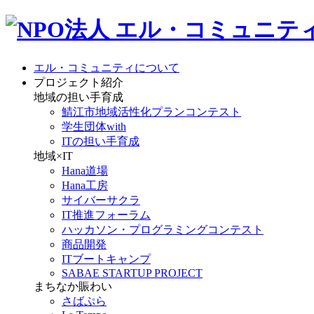
エル・コミュニティについて
プロジェクト紹介
地域の担い手育成
鯖江市地域活性化プランコンテスト
学生団体with
ITの担い手育成
地域×IT
Hana道場
Hana工房
サイバーサクラ
IT推進フォーラム
ハッカソン・プログラミングコンテスト
商品開発
ITブートキャンプ
SABAE STARTUP PROJECT
まちなか賑わい
さばぷら