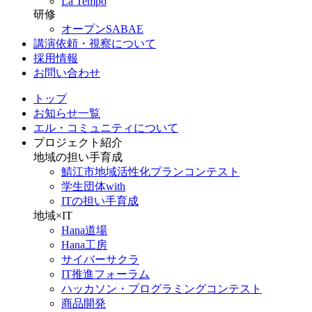
La Tempo
研修
オープンSABAE
講演依頼・視察について
採用情報
お問い合わせ
トップ
お知らせ一覧
エル・コミュニティについて
プロジェクト紹介
地域の担い手育成
鯖江市地域活性化プランコンテスト
学生団体with
ITの担い手育成
地域×IT
Hana道場
Hana工房
サイバーサクラ
IT推進フォーラム
ハッカソン・プログラミングコンテスト
商品開発