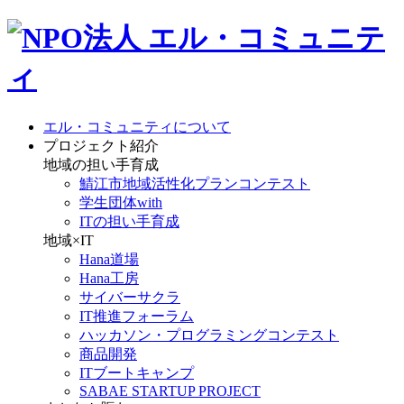
エル・コミュニティについて
プロジェクト紹介
地域の担い手育成
鯖江市地域活性化プランコンテスト
学生団体with
ITの担い手育成
地域×IT
Hana道場
Hana工房
サイバーサクラ
IT推進フォーラム
ハッカソン・プログラミングコンテスト
商品開発
ITブートキャンプ
SABAE STARTUP PROJECT