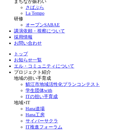
まちなか賑わい
さばぷら
La Tempo
研修
オープンSABAE
講演依頼・視察について
採用情報
お問い合わせ
トップ
お知らせ一覧
エル・コミュニティについて
プロジェクト紹介
地域の担い手育成
鯖江市地域活性化プランコンテスト
学生団体with
ITの担い手育成
地域×IT
Hana道場
Hana工房
サイバーサクラ
IT推進フォーラム