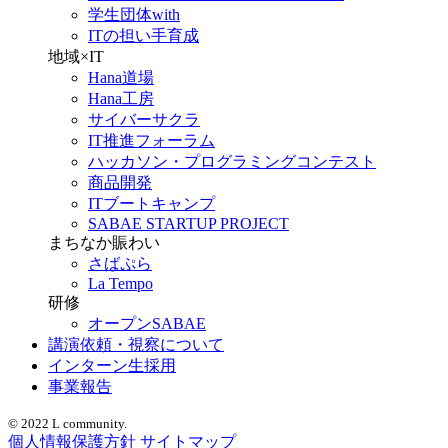
学生団体with
ITの担い手育成
地域×IT
Hana道場
Hana工房
サイバーサクラ
IT推進フォーラム
ハッカソン・プログラミングコンテスト
商品開発
ITブートキャンプ
SABAE STARTUP PROJECT
まちなか賑わい
さばぷら
La Tempo
研修
オープンSABAE
講演依頼・視察について
インターン生採用
事業報告
© 2022 L community.
個人情報保護方針
サイトマップ