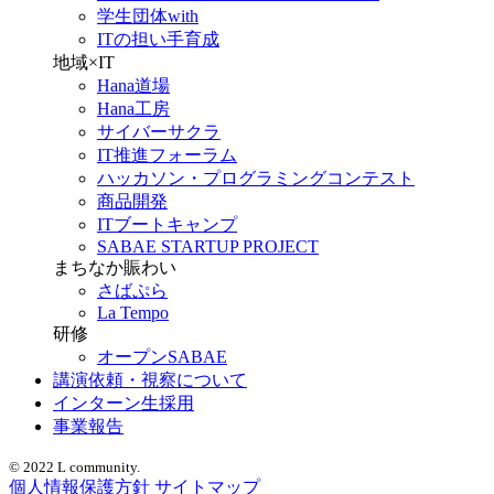
学生団体with
ITの担い手育成
地域×IT
Hana道場
Hana工房
サイバーサクラ
IT推進フォーラム
ハッカソン・プログラミングコンテスト
商品開発
ITブートキャンプ
SABAE STARTUP PROJECT
まちなか賑わい
さばぷら
La Tempo
研修
オープンSABAE
講演依頼・視察について
インターン生採用
事業報告
© 2022 L community.
個人情報保護方針
サイトマップ