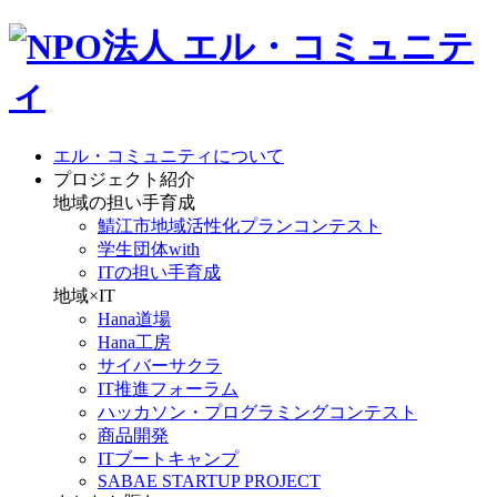
エル・コミュニティについて
プロジェクト紹介
地域の担い手育成
鯖江市地域活性化プランコンテスト
学生団体with
ITの担い手育成
地域×IT
Hana道場
Hana工房
サイバーサクラ
IT推進フォーラム
ハッカソン・プログラミングコンテスト
商品開発
ITブートキャンプ
SABAE STARTUP PROJECT