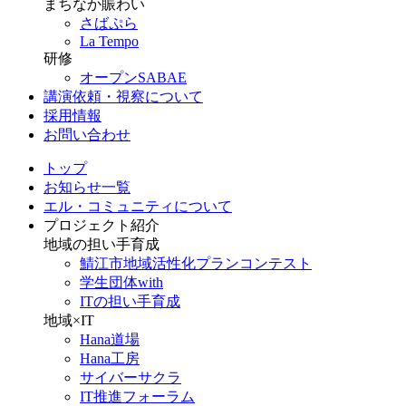
まちなか賑わい
さばぷら
La Tempo
研修
オープンSABAE
講演依頼・視察について
採用情報
お問い合わせ
トップ
お知らせ一覧
エル・コミュニティについて
プロジェクト紹介
地域の担い手育成
鯖江市地域活性化プランコンテスト
学生団体with
ITの担い手育成
地域×IT
Hana道場
Hana工房
サイバーサクラ
IT推進フォーラム