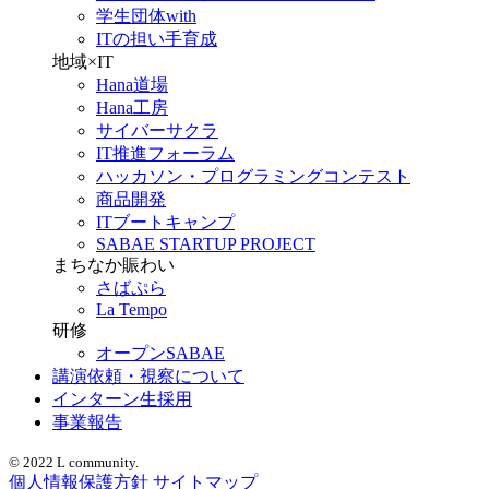
学生団体with
ITの担い手育成
地域×IT
Hana道場
Hana工房
サイバーサクラ
IT推進フォーラム
ハッカソン・プログラミングコンテスト
商品開発
ITブートキャンプ
SABAE STARTUP PROJECT
まちなか賑わい
さばぷら
La Tempo
研修
オープンSABAE
講演依頼・視察について
インターン生採用
事業報告
© 2022 L community.
個人情報保護方針
サイトマップ