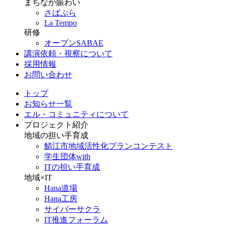
まちなか賑わい
さばぷら
La Tempo
研修
オープンSABAE
講演依頼・視察について
採用情報
お問い合わせ
トップ
お知らせ一覧
エル・コミュニティについて
プロジェクト紹介
地域の担い手育成
鯖江市地域活性化プランコンテスト
学生団体with
ITの担い手育成
地域×IT
Hana道場
Hana工房
サイバーサクラ
IT推進フォーラム