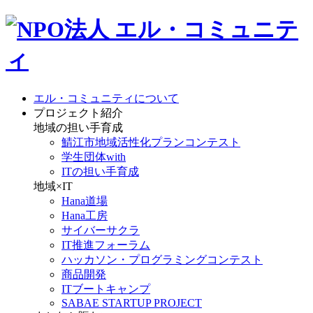
エル・コミュニティについて
プロジェクト紹介
地域の担い手育成
鯖江市地域活性化プランコンテスト
学生団体with
ITの担い手育成
地域×IT
Hana道場
Hana工房
サイバーサクラ
IT推進フォーラム
ハッカソン・プログラミングコンテスト
商品開発
ITブートキャンプ
SABAE STARTUP PROJECT