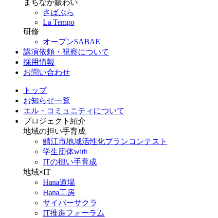
まちなか賑わい
さばぷら
La Tempo
研修
オープンSABAE
講演依頼・視察について
採用情報
お問い合わせ
トップ
お知らせ一覧
エル・コミュニティについて
プロジェクト紹介
地域の担い手育成
鯖江市地域活性化プランコンテスト
学生団体with
ITの担い手育成
地域×IT
Hana道場
Hana工房
サイバーサクラ
IT推進フォーラム