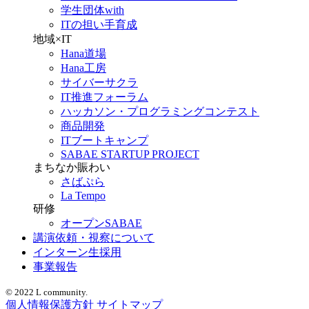
学生団体with
ITの担い手育成
地域×IT
Hana道場
Hana工房
サイバーサクラ
IT推進フォーラム
ハッカソン・プログラミングコンテスト
商品開発
ITブートキャンプ
SABAE STARTUP PROJECT
まちなか賑わい
さばぷら
La Tempo
研修
オープンSABAE
講演依頼・視察について
インターン生採用
事業報告
© 2022 L community.
個人情報保護方針
サイトマップ