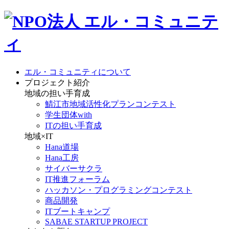
エル・コミュニティについて
プロジェクト紹介
地域の担い手育成
鯖江市地域活性化プランコンテスト
学生団体with
ITの担い手育成
地域×IT
Hana道場
Hana工房
サイバーサクラ
IT推進フォーラム
ハッカソン・プログラミングコンテスト
商品開発
ITブートキャンプ
SABAE STARTUP PROJECT